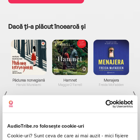
Dacă ți-a plăcut încearcă și
a...
Pădurea norvegiană
Hamnet
Menajera
I
Haruki Murakami
Maggie O'Farrell
Freida McFadden
AudioTribe.ro folosește cookie-uri
Cookie-uri? Sunt ceva de care ai mai auzit - mici fișiere
Elita de Argint (Elita
Diavolul se îmbracă de
Migdală