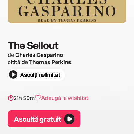
The Sellout
de
Charles Gasparino
citită de
Thomas Perkins
Asculți nelimitat
21h 50m
Adaugă la wishlist
Ascultă gratuit