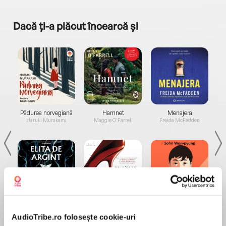
Dacă ți-a plăcut încearcă și
a...
Pădurea norvegiană
Hamnet
Menajera
I
Haruki Murakami
Maggie O'Farrell
Freida McFadden
Elita de Argint (Elita
Diavolul se îmbracă de
Migdală
de...
la...
Dani Francis
Lauren Weisberger
Sohn Won-pyung
AudioTribe.ro folosește cookie-uri