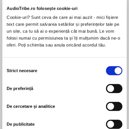
Elita de Argint (Elita
Diavolul se îmbracă de
Migdală
de...
la...
Dani Francis
Lauren Weisberger
Sohn Won-pyung
AudioTribe.ro folosește cookie-uri
Cookie-uri? Sunt ceva de care ai mai auzit - mici fișiere
text care permit salvarea setărilor și preferințelor tale pe
un site, ca tu să ai o experiență cât mai bună. Le vom
Despre
carte
folosi numai cu permisiunea ta și îți mulțumim dacă ne-o
oferi. Poți schimba sau anula oricând acordul tău.
✨Sounds Like Love, the new magical rom-com
from Ashley Poston is available to pre-order
now!✨
Selecția
Strict necesare
consimțământului
MAI MULT
‘This is a beautiful story 🥰 Such a poignant
De preferință
În acest moment nu există recenzii
portrayal of love, loss and finding oneself’
pentru această carte
⭐⭐⭐⭐⭐
De cercetare și analitice
‘Ashley Poston writes really beautiful love
Ashley Poston
De publicitate
stories with just a sprinkling of magic’ ⭐⭐⭐⭐⭐