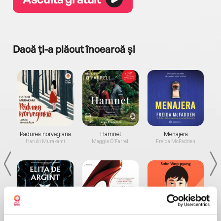
Dacă ți-a plăcut încearcă și
a...
Pădurea norvegiană
Hamnet
Menajera
I
Haruki Murakami
Maggie O'Farrell
Freida McFadden