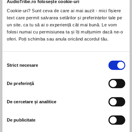
AudioTribe.ro folosește cookie-uri
Cookie-uri? Sunt ceva de care ai mai auzit - mici fișiere
text care permit salvarea setărilor și preferințelor tale pe
Despre
carte
un site, ca tu să ai o experiență cât mai bună. Le vom
folosi numai cu permisiunea ta și îți mulțumim dacă ne-o
‘An exciting new writer – sharp, compelling and
oferi. Poți schimba sau anula oricând acordul tău.
original’ – Mark Lawrence
Years have passed since the Vagrant journeyed
Selecția
to the Shining City, Vesper in arm and Gamma’s
Strict necesare
consimțământului
MAI MULT
sword in hand.
În acest moment nu există recenzii
De preferință
pentru această carte
Since then the world has changed. Vesper,
following the footsteps of her father, journeyed
to the breach and closed the tear between
De cercetare și analitice
worlds, protecting the last of humanity, but also
Peter Newman
trapping the infernal horde and all those that fell
De publicitate
to its corruptions: willing or otherwise.
Peter Newman lives in Somerset with his wife and
son. Growing up in and around London, Peter