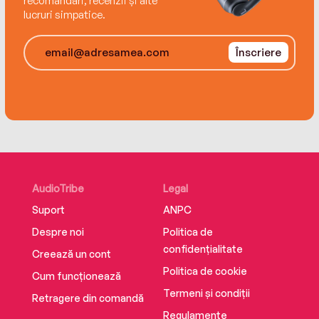
recomandări, recenzii și alte
lucruri simpatice.
Înscriere
AudioTribe
Legal
Suport
ANPC
Despre noi
Politica de
confidențialitate
Creează un cont
Politica de cookie
Cum funcționează
Termeni și condiții
Retragere din comandă
Regulamente