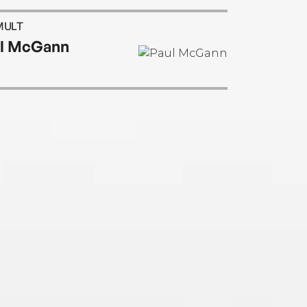
MULT
l McGann