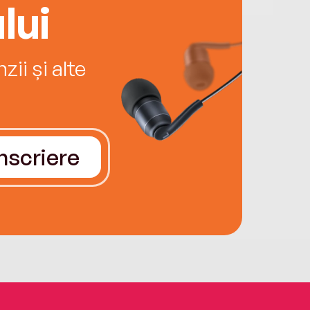
lui
ii și alte
Înscriere