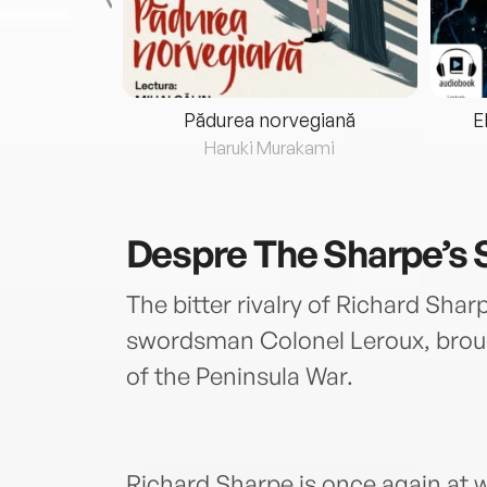
eria...
Pădurea norvegiană
E
ris
Haruki Murakami
Despre
The Sharpe’s
The bitter rivalry of Richard Sha
swordsman Colonel Leroux, brough
of the Peninsula War.
Richard Sharpe is once again at wa