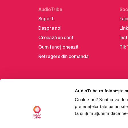
AudioTribe
Soc
Suport
Fac
Despre noi
Lin
Creează un cont
Ins
Cum funcționează
Tik
Retragere din comandă
AudioTribe.ro folosește c
Cookie-uri? Sunt ceva de ca
preferințelor tale pe un si
ta și îți mulțumim dacă ne-