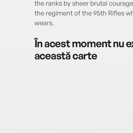
the ranks by sheer brutal courag
the regiment of the 95th Rifles w
wears.
În acest moment nu ex
această carte