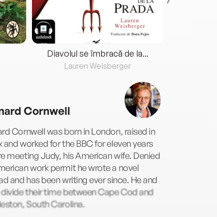
Diavolul se îmbracă de la...
Lauren Weisberger
Fre
nard Cornwell
rd Cornwell was born in London, raised in
 and worked for the BBC for eleven years
e meeting Judy, his American wife. Denied
merican work permit he wrote a novel
ad and has been writing ever since. He and
 divide their time between Cape Cod and
eston, South Carolina.