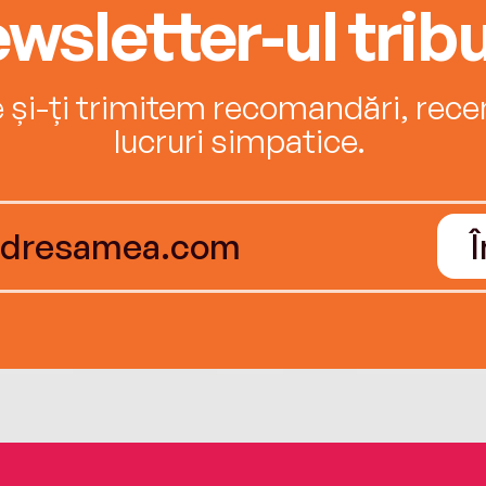
wsletter-ul tribu
e și-ți trimitem recomandări, recenz
lucruri simpatice.