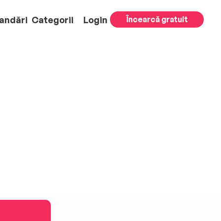
andări
Categorii
Login
Încearcă gratuit