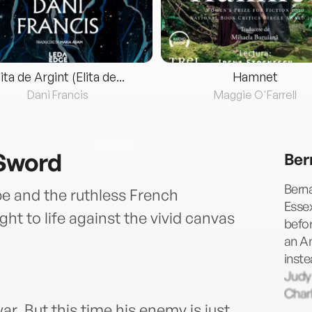
lita de Argint (Elita de...
Hamnet
Dani Francis
Maggie O'Farrell
 Sword
Ber
Berna
rpe and the ruthless French
Essex
t to life against the vivid canvas
befor
an A
inste
Judy
Charl
r. But this time his enemy is just