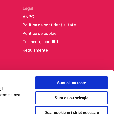
Legal
ANPC
Politica de confidențialitate
Politica de cookie
Termeni și condiții
Regulamente
Sunt ok cu toate
și
 permisiunea
Sunt ok cu selecția
Doar cookie-uri strict necesare