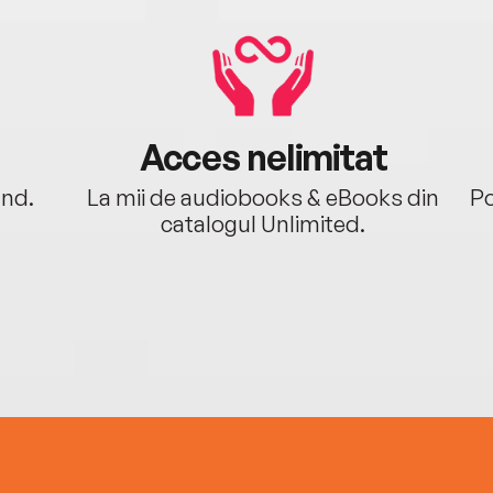
Acces nelimitat
ând.
La mii de audiobooks & eBooks din
Po
catalogul Unlimited.