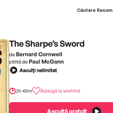
Căutare
Recom
The Sharpe’s Sword
Bernard Cornwell
de
Paul McGann
citită de
Asculți nelimitat
2h 45m
Adaugă la wishlist
Ascultă gratuit