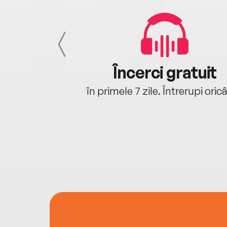
cu tine
Încerci gratuit
oriunde ești.
în primele 7 zile. Întrerupi oric