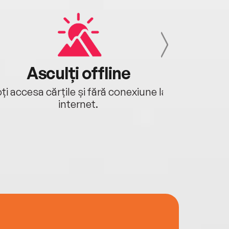
Asculți offline
Aj
ți accesa cărțile și fără conexiune la
Ascultă a
internet.