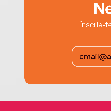
Ne
Înscrie-t