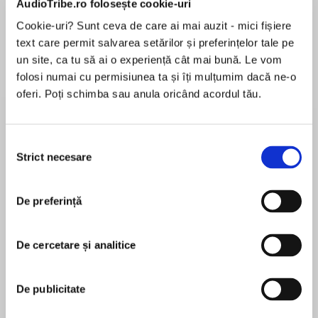
AudioTribe.ro folosește cookie-uri
Cookie-uri? Sunt ceva de care ai mai auzit - mici fișiere
text care permit salvarea setărilor și preferințelor tale pe
Despre
carte
un site, ca tu să ai o experiență cât mai bună. Le vom
folosi numai cu permisiunea ta și îți mulțumim dacă ne-o
The showstopping debut from the author of the
oferi. Poți schimba sau anula oricând acordul tău.
#1 Sunday Times bestseller ALL THE LIGHT WE
CANNOT SEE
Selecția
A blind man spends his days roaming the
Strict necesare
consimțământului
MAI MULT
beaches of Kenya collecting shells, classifying
În acest moment nu există recenzii
them by feeling their whorls, spines and folds in
De preferință
pentru această carte
his fingers. A young woman discovers that she
can explore the inner world of an animal’s mind
by touching its freshly dead body. A refugee
De cercetare și analitice
from Liberia, who cannot escape the horrors
Anthony Doerr
that he has witnessed, finds salvation in the
De publicitate
clandesitne act of burying the hearts of
Anthony Doerr is the author of the Pulitzer Prize-
beached whales.
winning novel All the Light We Cannot See. He is