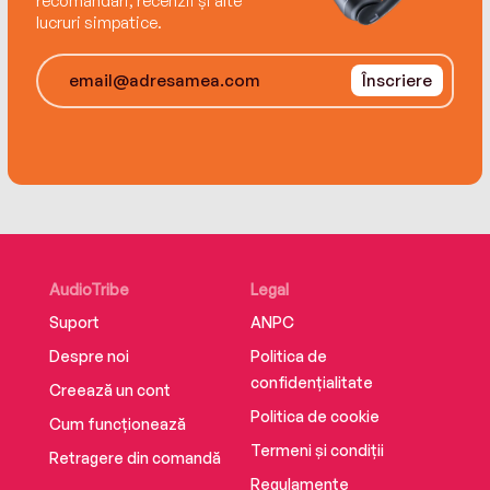
recomandări, recenzii și alte
lucruri simpatice.
Înscriere
AudioTribe
Legal
Suport
ANPC
Despre noi
Politica de
confidențialitate
Creează un cont
Politica de cookie
Cum funcționează
Termeni și condiții
Retragere din comandă
Regulamente