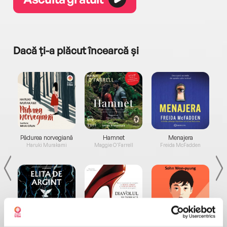
Dacă ți-a plăcut încearcă și
a...
Pădurea norvegiană
Hamnet
Menajera
I
Haruki Murakami
Maggie O'Farrell
Freida McFadden