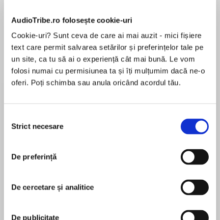
Elita de Argint (Elita
Diavolul se îmbracă de
Migdală
de...
la...
Dani Francis
Lauren Weisberger
Sohn Won-pyung
AudioTribe.ro folosește cookie-uri
Cookie-uri? Sunt ceva de care ai mai auzit - mici fișiere
text care permit salvarea setărilor și preferințelor tale pe
un site, ca tu să ai o experiență cât mai bună. Le vom
Despre
carte
folosi numai cu permisiunea ta și îți mulțumim dacă ne-o
oferi. Poți schimba sau anula oricând acordul tău.
The jaw-dropping, page-turning, critically-
acclaimed book of the year: a serial-killer thriller
unlike any other from the award-winning Lauren
Selecția
Beukes. ‘GONE GIRL has not exactly gone. But
Strict necesare
consimțământului
THE SHINING GIRLS have arrived’ (The Times).
MAI MULT
În acest moment nu există recenzii
THE SHINING GIRLS is now streaming on Apple
De preferință
pentru această carte
TV+, starring Elisabeth Moss and Jamie Bell
De cercetare și analitice
“It’s not my fault. It’s yours. You shouldn’t shine.
You shouldn’t make me do this.”
Lauren Beukes
De publicitate