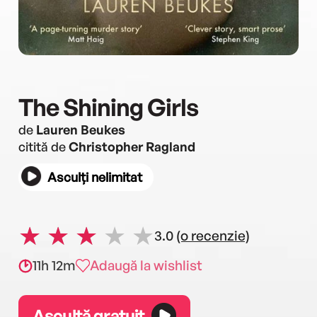
The Shining Girls
de
Lauren Beukes
citită de
Christopher Ragland
Asculți nelimitat
3.0
(o recenzie)
11h 12m
Adaugă la wishlist
Ascultă gratuit