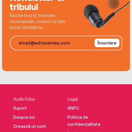
tribului
the ones who didn’t make it. The evidence is …
impossible. But for a girl who should be dead,
Înscrie-te și-ți trimitem
impossible doesn’t mean it didn’t happen…
recomandări, recenzii și alte
lucruri simpatice.
Înscriere
AudioTribe
Legal
Suport
ANPC
Despre noi
Politica de
confidențialitate
Creează un cont