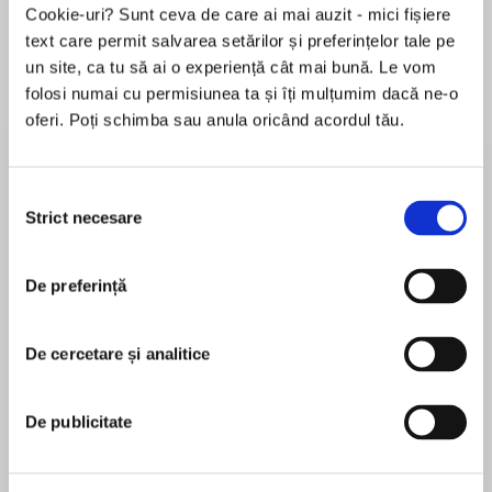
Cookie-uri? Sunt ceva de care ai mai auzit - mici fișiere
text care permit salvarea setărilor și preferințelor tale pe
un site, ca tu să ai o experiență cât mai bună. Le vom
Despre
carte
folosi numai cu permisiunea ta și îți mulțumim dacă ne-o
oferi. Poți schimba sau anula oricând acordul tău.
The past is about to catch up to Jack Logan
and Taylor Parks in this gripping follow-up toThe
Network—praised by Steve Berry as “mandatory
Selecția
reading for any thriller aficionado.”
Strict necesare
consimțământului
MAI MULT
It’s been almost two years since investigative
De preferință
În acest moment nu există recenzii
reporter Jack Logan and television producer
pentru această carte
Taylor Parks brought down the Institute—the
secret facility responsible for indoctrinating a
De cercetare și analitice
L. C. Shaw
generation of America’s political and media
power players. Their lives are just getting back
L. C. Shaw is the pen name of internationally
De publicitate
to normal, and Jack and Taylor have settled into
bestselling author Lynne Constantine who also
married life with their young son, Evan.
writes psychological thrillers with her sister as Liv