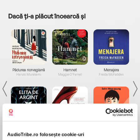
Dacă ți-a plăcut încearcă și
a...
Pădurea norvegiană
Hamnet
Menajera
I
Haruki Murakami
Maggie O'Farrell
Freida McFadden
Elita de Argint (Elita
Diavolul se îmbracă de
Migdală
de...
la...
Dani Francis
Lauren Weisberger
Sohn Won-pyung
AudioTribe.ro folosește cookie-uri