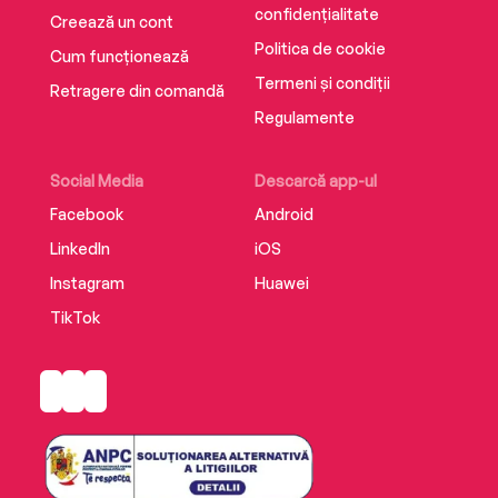
‘A nail-biting page-turner of a thriller … The
confidențialitate
Creează un cont
sense of a community isolated, and all the
Politica de cookie
conflicts and tensions that brings, adds
Cum funcționează
satisfying layers of complexity’ James Oswald
Termeni și condiții
Retragere din comandă
Regulamente
Social Media
Descarcă app-ul
Facebook
Android
LinkedIn
iOS
Instagram
Huawei
TikTok