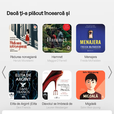
Dacă ți-a plăcut încearcă și
a...
Pădurea norvegiană
Hamnet
Menajera
I
Haruki Murakami
Maggie O'Farrell
Freida McFadden
Elita de Argint (Elita
Diavolul se îmbracă de
Migdală
de...
la...
Dani Francis
Lauren Weisberger
Sohn Won-pyung