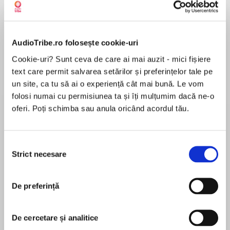
Despre
carte
AudioTribe.ro folosește cookie-uri
Cookie-uri? Sunt ceva de care ai mai auzit - mici fișiere
A FIRE. A MURDER. A SILENT SUSPECT…
text care permit salvarea setărilor și preferințelor tale pe
un site, ca tu să ai o experiență cât mai bună. Le vom
folosi numai cu permisiunea ta și îți mulțumim dacă ne-o
oferi. Poți schimba sau anula oricând acordul tău.
On a quiet street, one house is burning to the
MAI MULT
ground…
În acest moment nu există recenzii
Selecția
pentru această carte
Strict necesare
consimțământului
By the time sign language interpreter Paige
Northwood arrives, flames have engulfed her
De preferință
Nell Pattison
client’s home. Though Lukas is safe, his wife is
still inside. But she was dead before the fire
After studying English at university, Nell Pattison
De cercetare și analitice
started…
became a teacher and specialised in Deaf