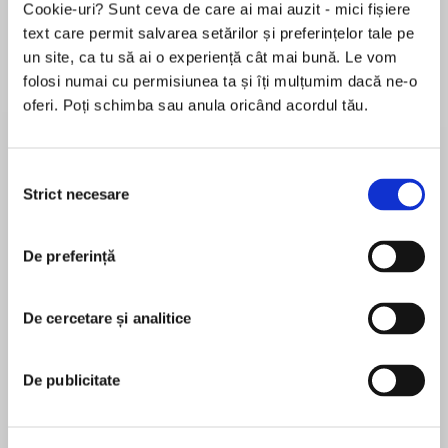
Cookie-uri? Sunt ceva de care ai mai auzit - mici fișiere
text care permit salvarea setărilor și preferințelor tale pe
un site, ca tu să ai o experiență cât mai bună. Le vom
folosi numai cu permisiunea ta și îți mulțumim dacă ne-o
Despre
carte
oferi. Poți schimba sau anula oricând acordul tău.
USA Today bestseller!
Would you sell your secrets?
Selecția
Strict necesare
consimțământului
Catherine Carlisle is trapped in a loveless
MAI MULT
marriage and the threat of World War Two is
De preferință
În acest moment nu există recenzii
looming. She sees no way out… that is until a
pentru această carte
trusted friend asks her to switch her husband’s
papers in a desperate bid to confuse the
De cercetare și analitice
Germans.
Terry Lynn Thomas
De publicitate
Soon Catherine finds herself caught up in a
deadly mixture of espionage and murder.