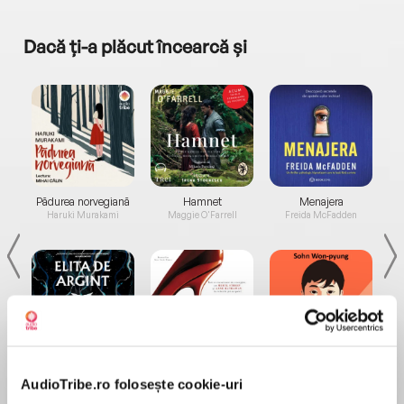
Dacă ți-a plăcut încearcă și
a...
Pădurea norvegiană
Hamnet
Menajera
I
Haruki Murakami
Maggie O'Farrell
Freida McFadden
Elita de Argint (Elita
Diavolul se îmbracă de
Migdală
de...
la...
Dani Francis
Lauren Weisberger
Sohn Won-pyung
AudioTribe.ro folosește cookie-uri