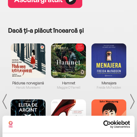
Dacă ți-a plăcut încearcă și
a...
Pădurea norvegiană
Hamnet
Menajera
I
Haruki Murakami
Maggie O'Farrell
Freida McFadden