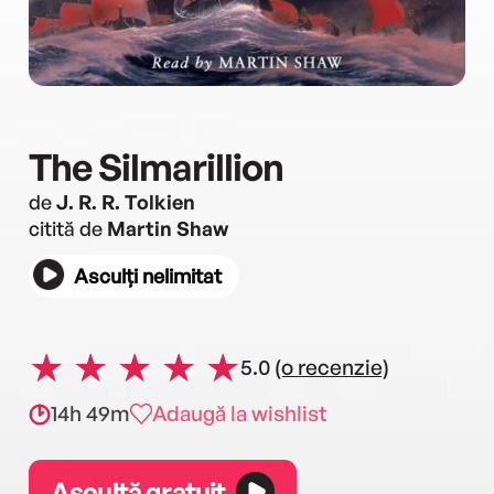
The Silmarillion
de
J. R. R. Tolkien
citită de
Martin Shaw
Asculți nelimitat
5.0
(o recenzie)
14h 49m
Adaugă la wishlist
Ascultă gratuit