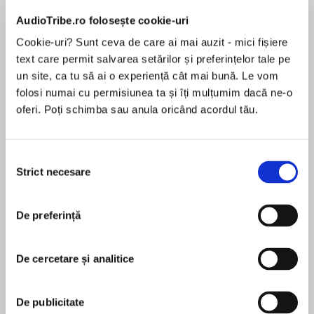
Elita de Argint (Elita
Diavolul se îmbracă de
Migdală
de...
la...
Dani Francis
Lauren Weisberger
Sohn Won-pyung
AudioTribe.ro folosește cookie-uri
Cookie-uri? Sunt ceva de care ai mai auzit - mici fișiere
text care permit salvarea setărilor și preferințelor tale pe
un site, ca tu să ai o experiență cât mai bună. Le vom
Despre
carte
folosi numai cu permisiunea ta și îți mulțumim dacă ne-o
oferi. Poți schimba sau anula oricând acordul tău.
The Silmarillion is an account of the Elder Days,
of the First Age of Tolkien’s world. It is the
ancient drama to which the characters in The
Selecția
Lord of the Rings look back, and in whose
Strict necesare
consimțământului
events some of them such as Elrond and
MAI MULT
Galadriel took part.
De preferință
În acest moment nu există recenzii
pentru această carte
The tales of The Silmarillion are set in an age
when Morgoth, the first Dark Lord, dwelt in
De cercetare și analitice
Middle-Earth, and the High Elves made war
upon him for the recovery of the Silmarils, the
J. R. R. Tolkien
De publicitate
jewels containing the pure light of Valinor.