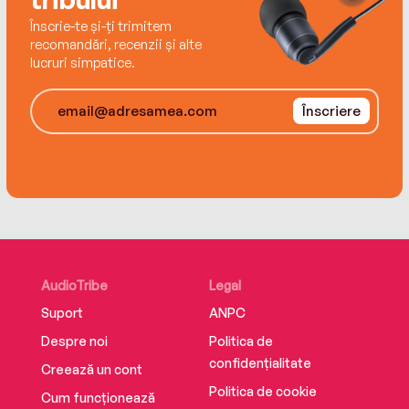
Înscrie-te și-ți trimitem
recomandări, recenzii și alte
lucruri simpatice.
Înscriere
AudioTribe
Legal
Suport
ANPC
Despre noi
Politica de
confidențialitate
Creează un cont
Politica de cookie
Cum funcționează