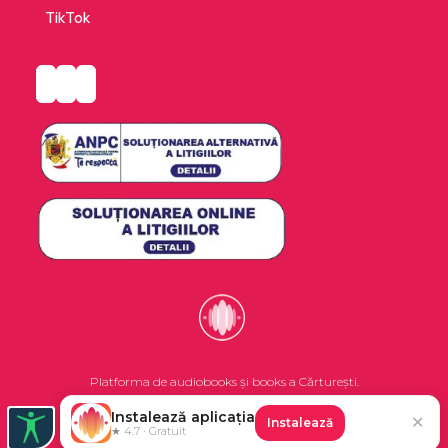
TikTok
Platforma de audiobooks și books a Cărturești.
Instalează aplicația
✕
Instalează
©2026 Nemo EPG SRL. Toate drepturile rezervate.
★ 4.7 · Gratuit