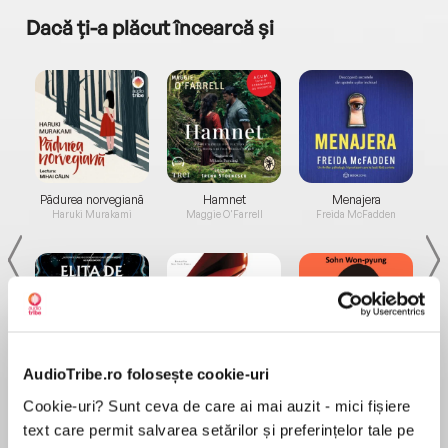
Dacă ți-a plăcut încearcă și
a...
Pădurea norvegiană
Hamnet
Menajera
I
Haruki Murakami
Maggie O'Farrell
Freida McFadden
AudioTribe.ro folosește cookie-uri
Elita de Argint (Elita
Diavolul se îmbracă de
Migdală
de...
la...
Dani Francis
Lauren Weisberger
Sohn Won-pyung
Cookie-uri? Sunt ceva de care ai mai auzit - mici fișiere
text care permit salvarea setărilor și preferințelor tale pe