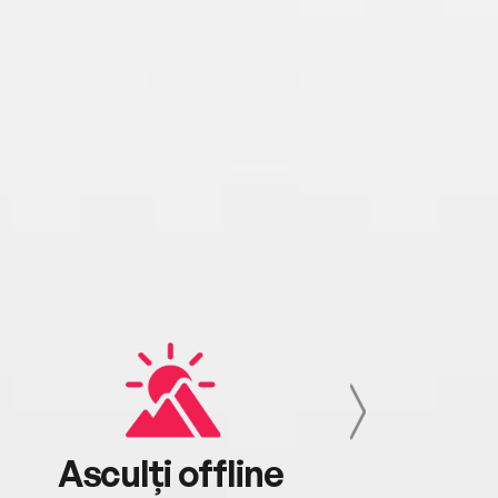
Asculți offline
Aj