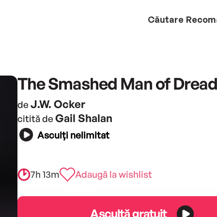
Căutare
Recom
The Smashed Man of Dread
J.W. Ocker
de
Gail Shalan
citită de
Asculți nelimitat
7h 13m
Adaugă la wishlist
Ascultă gratuit