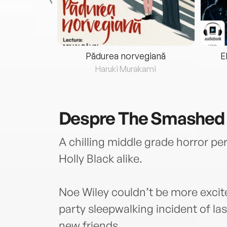
eria...
Pădurea norvegiană
E
ris
Haruki Murakami
Despre
The Smashed 
A chilling middle grade horror per
Holly Black alike.
Noe Wiley couldn’t be more excit
party sleepwalking incident of la
new friends.