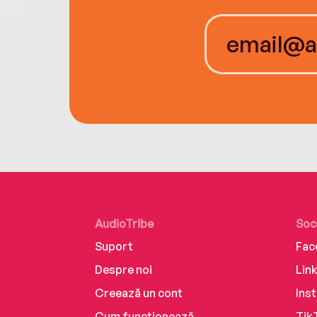
AudioTribe
Soc
Suport
Fac
Despre noi
Lin
Creează un cont
Ins
Cum funcționează
Tik