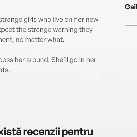
Gai
strange girls who live on her new
expect the strange warning they
ment, no matter what.
 boss her around. She’ll go in her
ts.
istă recenzii pentru