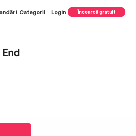
andări
Categorii
Login
Încearcă gratuit
 End