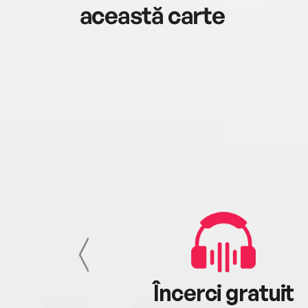
această carte
cu tine
Încerci gratuit