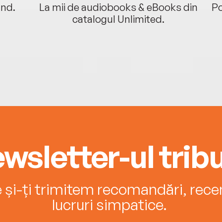
ând.
La mii de audiobooks & eBooks din
Po
catalogul Unlimited.
wsletter-ul tribu
e și-ți trimitem recomandări, recenz
lucruri simpatice.