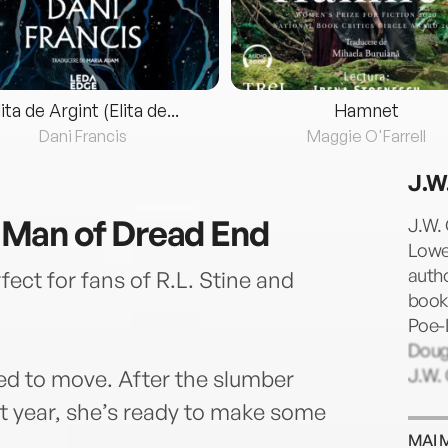
lita de Argint (Elita de...
Hamnet
Dani Francis
Maggie O'Farrell
J.W
Man of Dread End
J.W. 
Lowe
autho
fect for fans of R.L. Stine and
books
Poe-
Doug
J.W. 
ed to move. After the slumber
st year, she’s ready to make some
MAI 