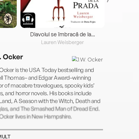
Diavolul se îmbracă de la...
Lauren Weisberger
Fre
. Ocker
Ocker is the USA Today bestselling and
ll Thomas– and Edgar Award–winning
r of macabre travelogues, spooky kids’
, and horror novels. His books include
Land, A Season with the Witch, Death and
las, and The Smashed Man of Dread End.
Ocker lives in New Hampshire.
MULT