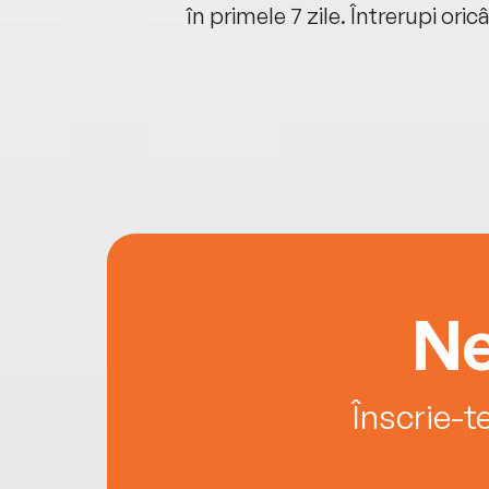
oriunde ești.
în primele 7 zile. Întrerupi oric
Ne
Înscrie-t