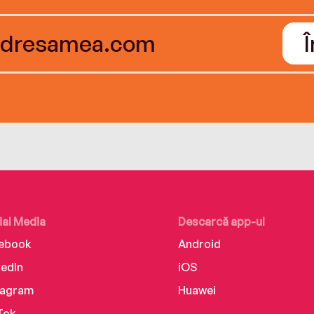
ial Media
Descarcă app-ul
ebook
Android
kedIn
iOS
tagram
Huawei
Tok