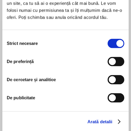
un site, ca tu să ai o experiență cât mai bună. Le vom
folosi numai cu permisiunea ta și îți mulțumim dacă ne-o
oferi. Poți schimba sau anula oricând acordul tău.
Despre
carte
‘A darkly scattered fable told with beauty,
Selecția
magic, love but also heart-wrenching realism …
Strict necesare
consimțământului
Fans of The Familiars and The Binding will love
this’ MY WEEKLY
De preferință
MAI MULT
În acest moment nu există recenzii
De cercetare și analitice
pentru această carte
‘It’s fabulous, we should all have copies’ Simon
Sally Gardner
De publicitate
Mayo, Scala Radio
Amanda Bright
Arată detalii