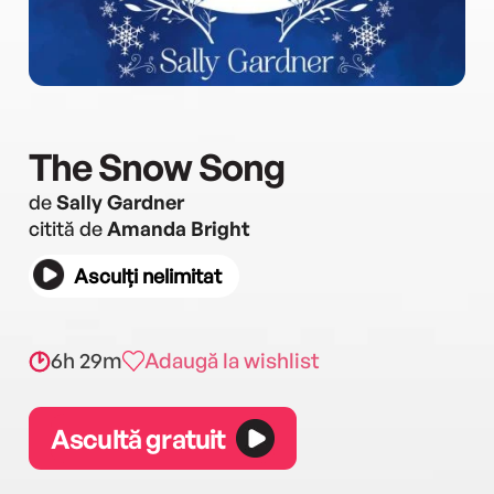
The Snow Song
de
Sally Gardner
citită de
Amanda Bright
Asculți nelimitat
6h 29m
Adaugă la wishlist
Ascultă gratuit