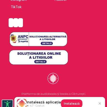
TikTok
Platforma de audiobooks și books a Cărturești.
Instalează aplicația
✕
Instalează
©2026 Nemo EPG SRL. Toate drepturile rezervate.
★ 4.7 · Gratuit