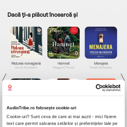
Dacă ți-a plăcut încearcă și
a...
Pădurea norvegiană
Hamnet
Menajera
I
Haruki Murakami
Maggie O'Farrell
Freida McFadden
AudioTribe.ro folosește cookie-uri
Elita de Argint (Elita
Diavolul se îmbracă de
Migdală
Cookie-uri? Sunt ceva de care ai mai auzit - mici fișiere
de...
la...
Dani Francis
Lauren Weisberger
Sohn Won-pyung
text care permit salvarea setărilor și preferințelor tale pe