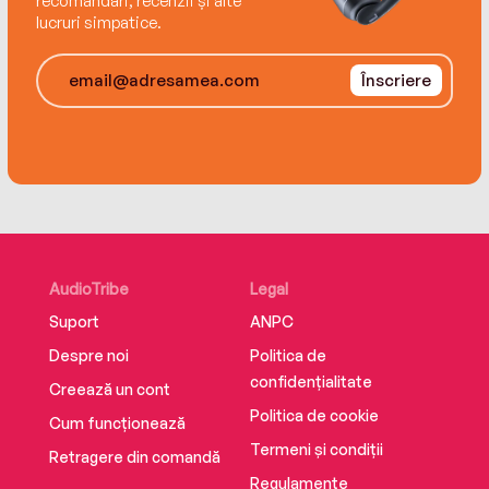
recomandări, recenzii și alte
lucruri simpatice.
Înscriere
AudioTribe
Legal
Suport
ANPC
Despre noi
Politica de
confidențialitate
Creează un cont
Politica de cookie
Cum funcționează
Termeni și condiții
Retragere din comandă
Regulamente