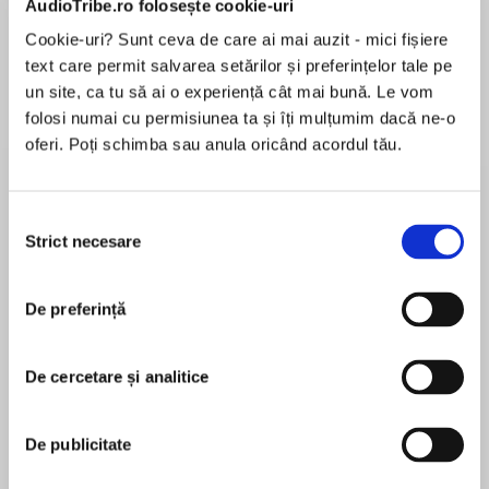
AudioTribe.ro folosește cookie-uri
Cookie-uri? Sunt ceva de care ai mai auzit - mici fișiere
text care permit salvarea setărilor și preferințelor tale pe
Despre
carte
un site, ca tu să ai o experiență cât mai bună. Le vom
folosi numai cu permisiunea ta și îți mulțumim dacă ne-o
‘Campbell has a snarky sense of humor’ USA
oferi. Poți schimba sau anula oricând acordul tău.
Today’s Happy Ever After
Book 3 in The Psychic Detective series
Selecția
Strict necesare
consimțământului
MAI MULT
Who knew pet-sitting could be so dangerous…
În acest moment nu există recenzii
or so sexy?!
De preferință
pentru această carte
Socially awkward Emma “Spider” Fisher prefers
her laptop to people, so she’s more than happy
De cercetare și analitice
to oblige her boss when he asks her to pet- and
Angela Campbell
housesit while he honeymoons in London.
De publicitate
I read my first romance novel at 16 and
But it doesn’t take long for accident-prone
immediately attempted to write one, too. Many