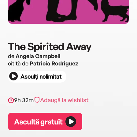
The Spirited Away
de
Angela Campbell
citită de
Patricia Rodriguez
Asculți nelimitat
9h 32m
Adaugă la wishlist
Ascultă gratuit