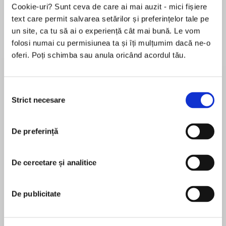
Cookie-uri? Sunt ceva de care ai mai auzit - mici fișiere
text care permit salvarea setărilor și preferințelor tale pe
un site, ca tu să ai o experiență cât mai bună. Le vom
Despre
carte
folosi numai cu permisiunea ta și îți mulțumim dacă ne-o
oferi. Poți schimba sau anula oricând acordul tău.
Dark legends come to life
With the execution of a serial killer known as the
Selecția
Artiste, Cheyenne Donegal thinks a grim part of
Strict necesare
consimțământului
her past is finally put to rest. Her cousin had
MAI MULT
been the twisted killer’s final victim, and then-
De preferință
În acest moment nu există recenzii
teenage Cheyenne was integral in bringing him
pentru această carte
to justice. That tragedy drove her to become an
FBI agent. And now she’s back in Louisiana
De cercetare și analitice
Heather Graham
because someone is murdering young women in
the same manner as the Artiste.
New York Times and USA Today bestselling
De publicitate
author Heather Graham has written more than a
Krewe of Hunters agent Andre Broussard has
hundred novels. She's a winner of the RWA's
deep ties in New Orleans and Cajun country