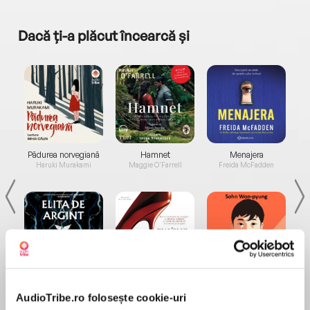
Dacă ți-a plăcut încearcă și
a...
Pădurea norvegiană
Hamnet
Menajera
I
Haruki Murakami
Maggie O'Farrell
Freida McFadden
Elita de Argint (Elita
Diavolul se îmbracă de
Migdală
de...
la...
Dani Francis
Lauren Weisberger
Sohn Won-pyung
AudioTribe.ro folosește cookie-uri