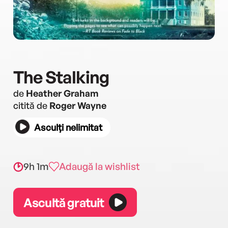
The Stalking
de
Heather Graham
citită de
Roger Wayne
Asculți nelimitat
9h 1m
Adaugă la wishlist
Ascultă gratuit