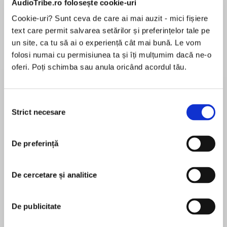
AudioTribe.ro folosește cookie-uri
Cookie-uri? Sunt ceva de care ai mai auzit - mici fișiere
text care permit salvarea setărilor și preferințelor tale pe
Despre
carte
un site, ca tu să ai o experiență cât mai bună. Le vom
folosi numai cu permisiunea ta și îți mulțumim dacă ne-o
Mankind has conquered space and moved
oferi. Poți schimba sau anula oricând acordul tău.
toward the starry heart of the galaxy. Earth is a
planet of no importance, riddled with
radioactivity by long-forgotten wars.
Selecția
Strict necesare
consimțământului
MAI MULT
În acest moment nu există recenzii
De preferință
pentru această carte
When assassins target his rooms and news
arrives that, many light-years away, his father
has been murdered, student Biron Farrill flees
De cercetare și analitice
for his life.
Isaac Asimov
De publicitate
Isaac Asimov (1920-1992) este unul dintre „cei trei
Stunned, grief-stricken, and outraged, Biron is
mari autori” ai literaturii SF, alături de Arthur C.