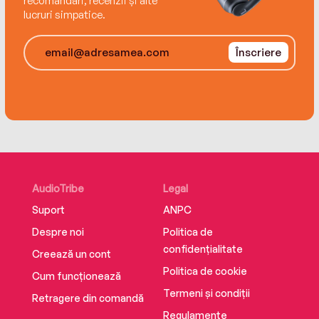
recomandări, recenzii și alte
lucruri simpatice.
Înscriere
AudioTribe
Legal
Suport
ANPC
Despre noi
Politica de
confidențialitate
Creează un cont
Politica de cookie
Cum funcționează
Termeni și condiții
Retragere din comandă
Regulamente