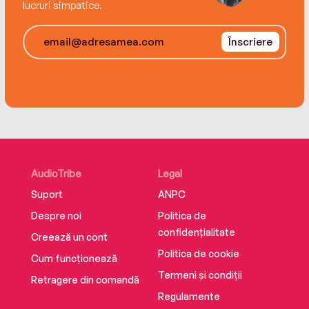
losing her best chance at a forever home?
lucruri simpatice.
Înscriere
AudioTribe
Legal
Suport
ANPC
Despre noi
Politica de
confidențialitate
Creează un cont
Politica de cookie
Cum funcționează
Termeni și condiții
Retragere din comandă
Regulamente