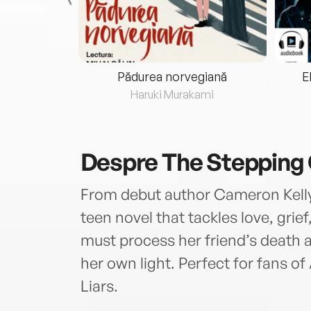
eria...
Pădurea norvegiană
E
ris
Haruki Murakami
Despre
The Stepping 
From debut author Cameron Kell
teen novel that tackles love, grie
must process her friend’s death a
her own light. Perfect for fans of
Liars.