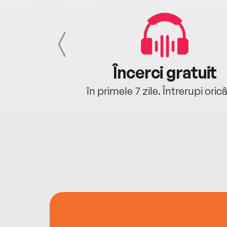
cu tine
Încerci gratuit
oriunde ești.
în primele 7 zile. Întrerupi oric