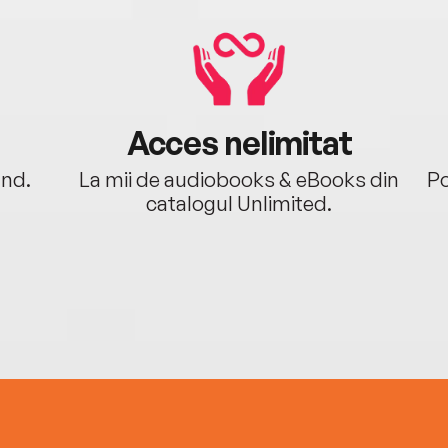
Acces nelimitat
ând.
La mii de audiobooks & eBooks din
Po
catalogul Unlimited.