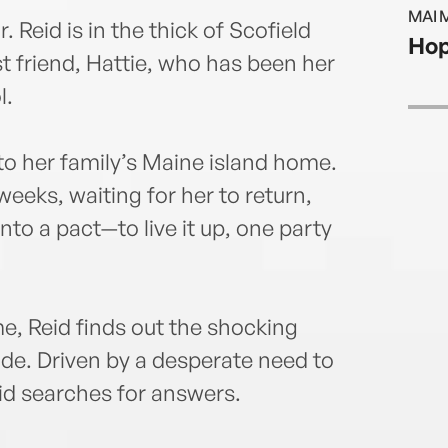
Maine
MAI 
dogs,
 Reid is in the thick of Scofield
Hop
www.
t friend, Hattie, who has been her
@cke
l.
o her family’s Maine island home.
 weeks, waiting for her to return,
nto a pact—to live it up, one party
e, Reid finds out the shocking
ide. Driven by a desperate need to
d searches for answers.