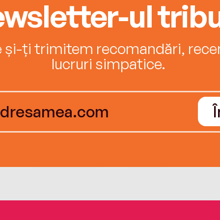
wsletter-ul tribu
e și-ți trimitem recomandări, recenz
lucruri simpatice.