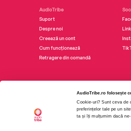
AudioTribe
Soc
Suport
Fac
Despre noi
Lin
Creează un cont
Ins
Cum funcționează
Tik
Retragere din comandă
AudioTribe.ro folosește c
Cookie-uri? Sunt ceva de ca
preferințelor tale pe un si
ta și îți mulțumim dacă ne-