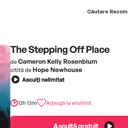
Căutare
Recom
The Stepping Off Place
Cameron Kelly Rosenblum
de
Hope Newhouse
citită de
Asculți nelimitat
12h 13m
Adaugă la wishlist
Ascultă gratuit