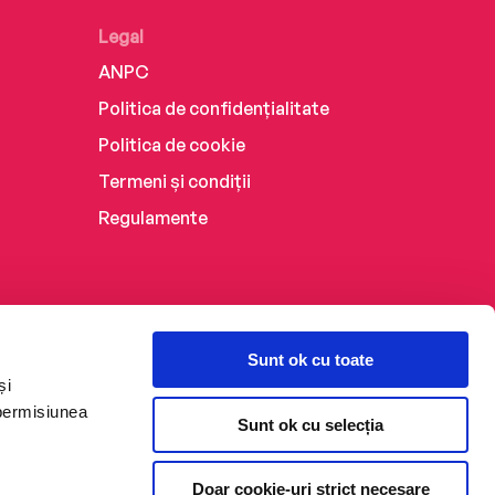
Legal
ANPC
Politica de confidențialitate
Politica de cookie
Termeni și condiții
Regulamente
Sunt ok cu toate
și
 permisiunea
Sunt ok cu selecția
Doar cookie-uri strict necesare