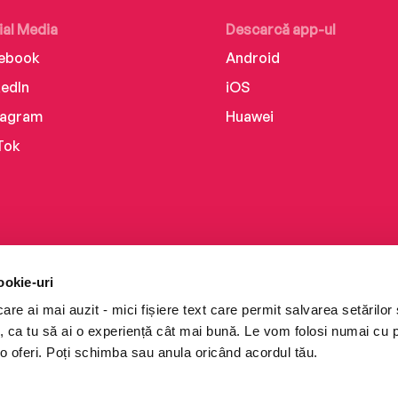
ial Media
Descarcă app-ul
ebook
Android
kedIn
iOS
tagram
Huawei
Tok
ookie-uri
re ai mai auzit - mici fișiere text care permit salvarea setărilor 
te, ca tu să ai o experiență cât mai bună. Le vom folosi numai cu
o oferi. Poți schimba sau anula oricând acordul tău.