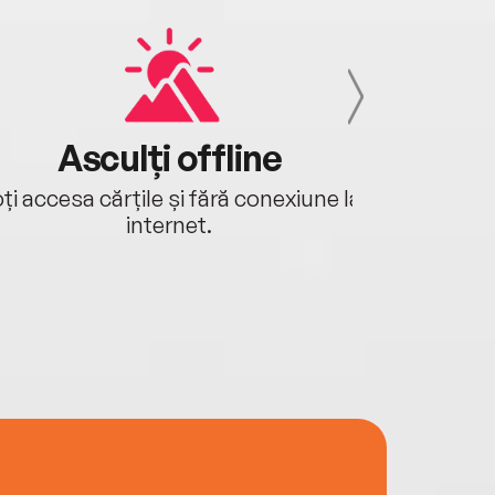
Asculți offline
Aj
ți accesa cărțile și fără conexiune la
Ascultă a
internet.