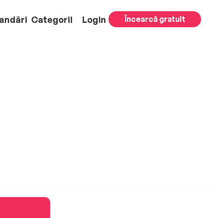
andări
Categorii
Login
Încearcă gratuit