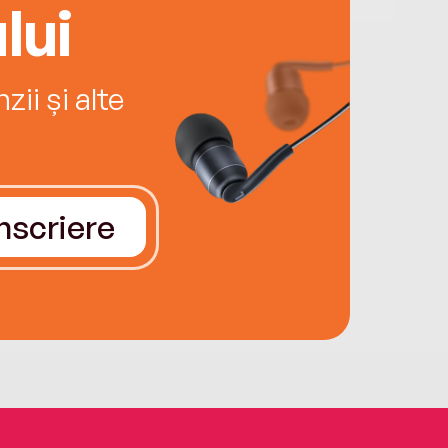
lui
ii și alte
Înscriere