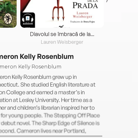
Diavolul se îmbracă de la...
Lauren Weisberger
Fre
eron Kelly Rosenblum
ron Kelly Rosenblum grew up in
cticut. She studied English literature at
on College and earned a master’s in
tion at Lesley University. Her time as a
er and children’s librarian inspired her to
 for young people. The Stepping Off Place
r debut novel. The Sharp Edge of Silence is
econd. Cameron lives near Portland,