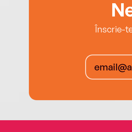
Ne
Înscrie-t