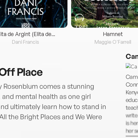
lita de Argint (Elita de...
Hamnet
Dani Francis
Maggie O'Farrell
Cam
Off Place
Came
Conne
y Rosenblum comes a stunning
Keny
f, and mental health as one girl
educa
nd ultimately learn how to stand in
teach
write
 All the Bright Places and We Were
is he
her s