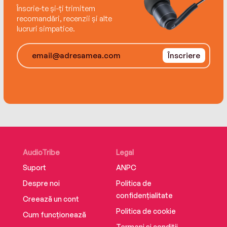
Înscrie-te și-ți trimitem
recomandări, recenzii și alte
lucruri simpatice.
Înscriere
AudioTribe
Legal
Suport
ANPC
Despre noi
Politica de
confidențialitate
Creează un cont
Politica de cookie
Cum funcționează
Termeni și condiții