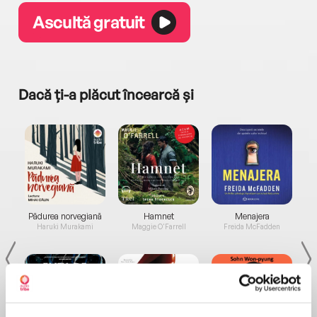
Ascultă gratuit
Dacă ți-a plăcut încearcă și
a...
Pădurea norvegiană
Hamnet
Menajera
I
Haruki Murakami
Maggie O'Farrell
Freida McFadden