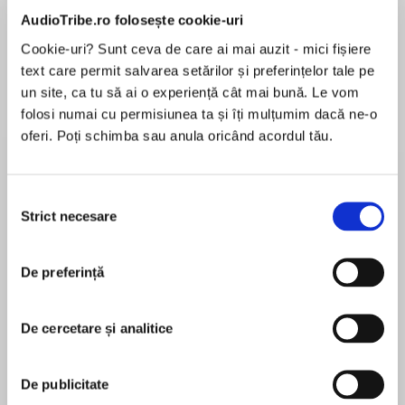
AudioTribe.ro folosește cookie-uri
Elita de Argint (Elita
Diavolul se îmbracă de
Migdală
Cookie-uri? Sunt ceva de care ai mai auzit - mici fișiere
de...
la...
Dani Francis
Lauren Weisberger
Sohn Won-pyung
text care permit salvarea setărilor și preferințelor tale pe
un site, ca tu să ai o experiență cât mai bună. Le vom
folosi numai cu permisiunea ta și îți mulțumim dacă ne-o
oferi. Poți schimba sau anula oricând acordul tău.
Despre
carte
A Timeless Christmas Story
Selecția
Strict necesare
consimțământului
E.T.A. Hoffman's magical tale of an enchanted
De preferință
MAI MULT
nutcracker, an evil mouse king, and a faithful
În acest moment nu există recenzii
young girl has been a holiday classic for
De cercetare și analitice
pentru această carte
generations. Combined here with the much-
loved music of Tchaikovsky's Nutcracker Suite,
E.T.A. Hoffman
the narrated story unfolds with a bewitching
De publicitate
blend of wonder and drama that is sure to