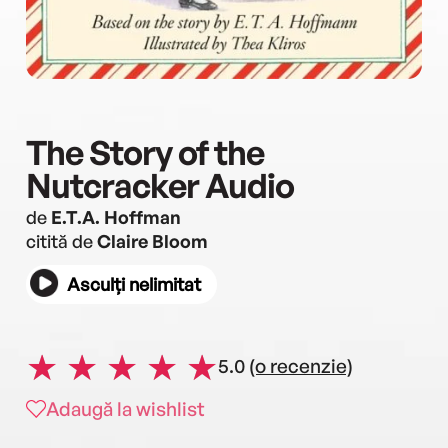
The Story of the
Nutcracker Audio
de
E.T.A. Hoffman
citită de
Claire Bloom
Asculți nelimitat
5.0
(o recenzie)
Adaugă la wishlist