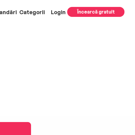
andări
Categorii
Login
Încearcă gratuit