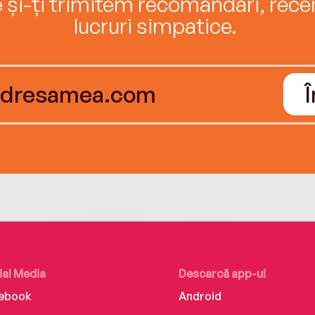
e și-ți trimitem recomandări, recenz
lucruri simpatice.
ial Media
Descarcă app-ul
ebook
Android