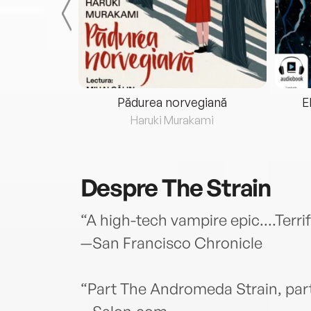
eria...
Pădurea norvegiană
E
ris
Haruki Murakami
Despre
The Strain
“A high-tech vampire epic....Terrif
—San Francisco Chronicle
“Part The Andromeda Strain, part