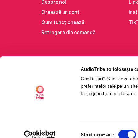
Despre noi
Lin
Creează un cont
Ins
Cum funcționează
Tik
Retragere din comandă
AudioTribe.ro folosește c
Cookie-uri? Sunt ceva de ca
preferințelor tale pe un si
ta și îți mulțumim dacă ne-
Platforma de audiobooks ș
Selecția
CTRL+F2
CTRL+F2
©2026 Nemo EPG SRL. Toat
Strict necesare