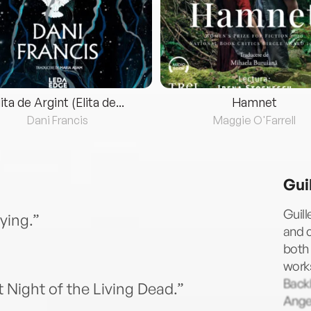
lita de Argint (Elita de...
Hamnet
Dani Francis
Maggie O'Farrell
Gui
Guill
ying.”
and c
both 
works
Backb
 Night of the Living Dead.”
Angel