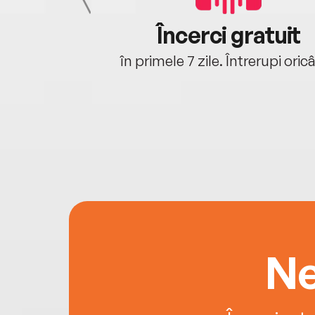
cu tine
Încerci gratuit
oriunde ești.
în primele 7 zile. Întrerupi oric
Ne