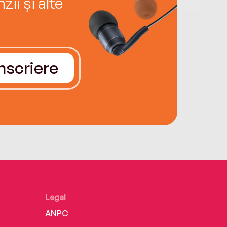
ii și alte
Înscriere
Legal
ANPC