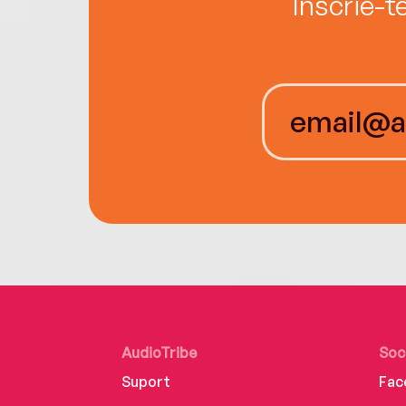
Înscrie-t
AudioTribe
Soc
Suport
Fac