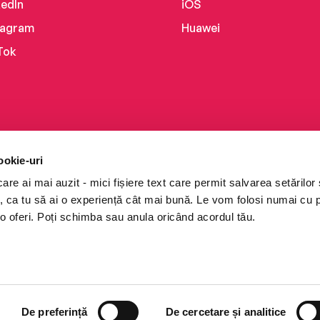
kedIn
iOS
tagram
Huawei
Tok
ookie-uri
re ai mai auzit - mici fișiere text care permit salvarea setărilor 
te, ca tu să ai o experiență cât mai bună. Le vom folosi numai cu
o oferi. Poți schimba sau anula oricând acordul tău.
i books a Cărturești.
e drepturile rezervate.
De preferință
De cercetare și analitice