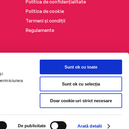
Politica de confidențialitate
Politica de cookie
Termeni și condiții
Regulamente
Sunt ok cu toate
și
 permisiunea
Sunt ok cu selecția
Doar cookie-uri strict necesare
De publicitate
Arată detalii