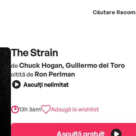
Căutare
Recom
The Strain
Chuck Hogan, Guillermo del Toro
de
Ron Perlman
citită de
Asculți nelimitat
13h 36m
Adaugă la wishlist
Ascultă gratuit