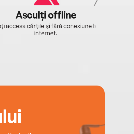
Asculți offline
Aj
ți accesa cărțile și fără conexiune la
Ascultă a
internet.
lui