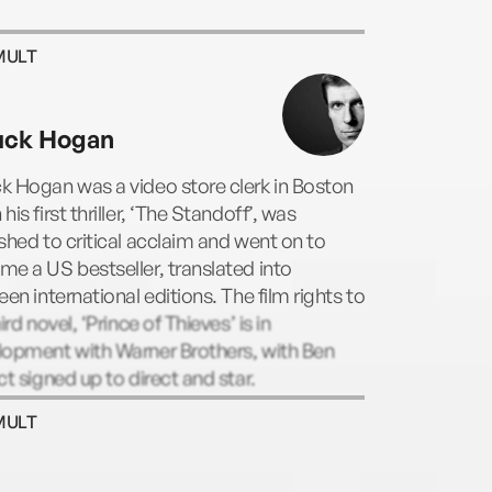
MULT
ck Hogan
 Hogan was a video store clerk in Boston
his first thriller, ‘The Standoff’, was
shed to critical acclaim and went on to
e a US bestseller, translated into
een international editions. The film rights to
hird novel, ‘Prince of Thieves’ is in
lopment with Warner Brothers, with Ben
ct signed up to direct and star.
MULT