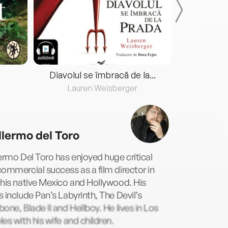
Diavolul se îmbracă de la...
Lauren Weisberger
Fre
llermo del Toro
ermo Del Toro has enjoyed huge critical
ommercial success as a film director in
his native Mexico and Hollywood. His
 include Pan’s Labyrinth, The Devil’s
one, Blade II and Hellboy. He lives in Los
es with his wife and children.