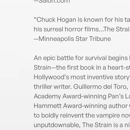
—Salon.com
“Chuck Hogan is known for his taut
his surreal horror films…The Strai
—Minneapolis Star Tribune
An epic battle for survival begi
Strain—the first book in a heart-
Hollywood’s most inventive storyt
thriller writer. Guillermo del Toro
Academy Award-winning Pan’s La
Hammett Award-winning author 
to boldly reinvent the vampire nove
unputdownable, The Strain is a ni