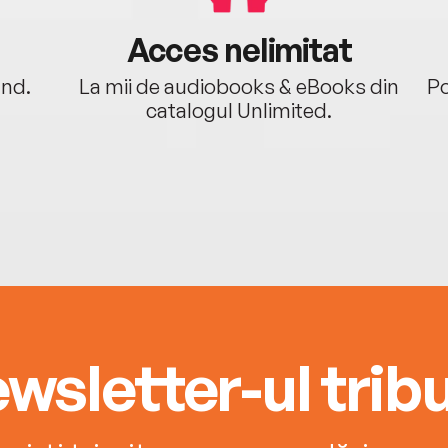
Acces nelimitat
ând.
La mii de audiobooks & eBooks din
Po
catalogul Unlimited.
wsletter-ul tribu