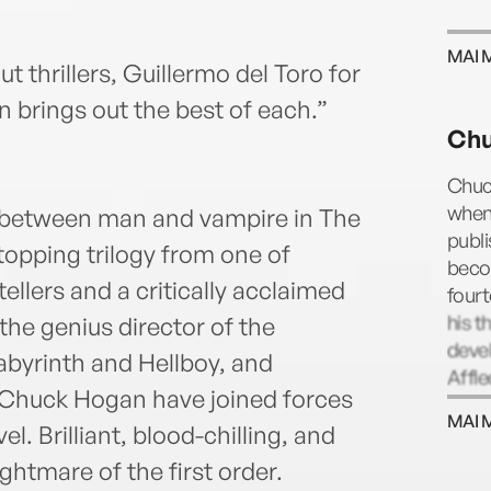
MAI 
 thrillers, Guillermo del Toro for
n brings out the best of each.”
Chu
Chuck
when 
ns between man and vampire in The
publi
stopping trilogy from one of
becom
ellers and a critically acclaimed
fourt
his t
, the genius director of the
deve
byrinth and Hellboy, and
Affle
Chuck Hogan have joined forces
MAI 
l. Brilliant, blood-chilling, and
ghtmare of the first order.