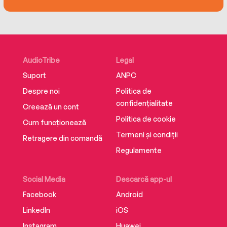
herself in the limelight as she catches the
attention of two very different suitors. How will
she keep her head? Which man will she choose?
And most importantly, what will everyone wear?
AudioTribe
Legal
Suport
ANPC
Despre noi
Politica de
confidențialitate
Creează un cont
Politica de cookie
Cum funcționează
Termeni și condiții
Retragere din comandă
Regulamente
Social Media
Descarcă app-ul
Facebook
Android
LinkedIn
iOS
Instagram
Huawei