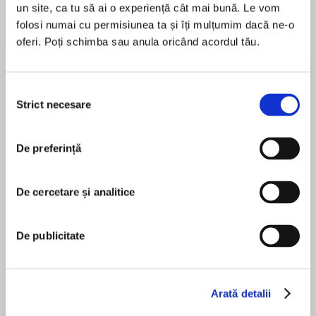
un site, ca tu să ai o experiență cât mai bună. Le vom
folosi numai cu permisiunea ta și îți mulțumim dacă ne-o
oferi. Poți schimba sau anula oricând acordul tău.
Despre
carte
'This is a must read for Devil Wears Prada and
Selecția
Shopaholic fans!’
Strict necesare
consimțământului
ADELE PARKS
De preferință
‘Captivating, glamorous and laugh-out-loud
MAI MULT
funny’
În acest moment nu există recenzii
GIOVANNA FLETCHER A fast-paced, fun-
De cercetare și analitice
pentru această carte
packed rummage through the ultimate dressing
up box, THE STYLIST is perfect for fans of
Rosie Nixon
De publicitate
Lindsey Kelk and Sophie Kinsella.
Amber Green loves her job at Smith’s, the
exclusive London boutique frequented by the
Emma Fenney
Arată detalii
rich, the famous and the stylish – and with