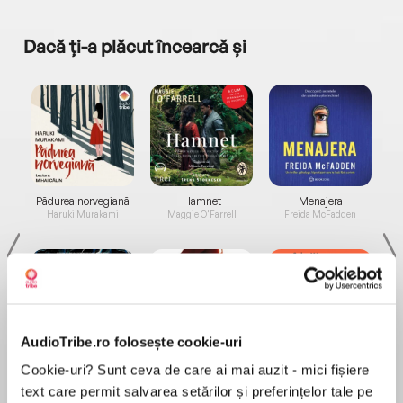
Dacă ți-a plăcut încearcă și
a...
Pădurea norvegiană
Hamnet
Menajera
I
Haruki Murakami
Maggie O'Farrell
Freida McFadden
AudioTribe.ro folosește cookie-uri
Elita de Argint (Elita
Diavolul se îmbracă de
Migdală
Cookie-uri? Sunt ceva de care ai mai auzit - mici fișiere
de...
la...
Dani Francis
Lauren Weisberger
Sohn Won-pyung
text care permit salvarea setărilor și preferințelor tale pe