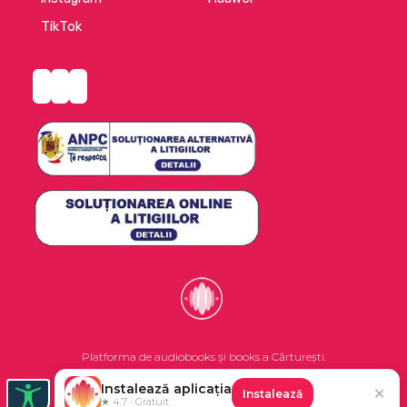
TikTok
Platforma de audiobooks și books a Cărturești.
Instalează aplicația
✕
Instalează
©2026 Nemo EPG SRL. Toate drepturile rezervate.
★ 4.7 · Gratuit