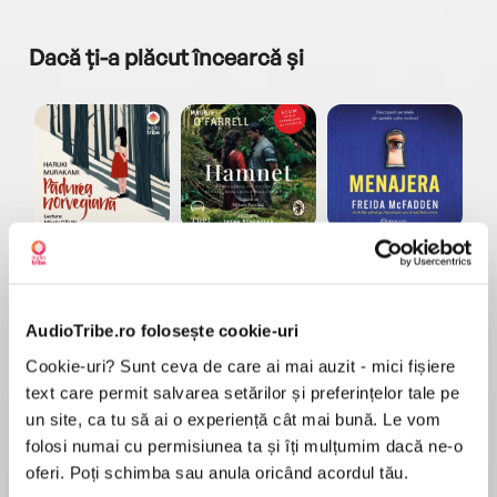
Dacă ți-a plăcut încearcă și
a...
Pădurea norvegiană
Hamnet
Menajera
I
Haruki Murakami
Maggie O'Farrell
Freida McFadden
AudioTribe.ro folosește cookie-uri
Cookie-uri? Sunt ceva de care ai mai auzit - mici fișiere
text care permit salvarea setărilor și preferințelor tale pe
un site, ca tu să ai o experiență cât mai bună. Le vom
folosi numai cu permisiunea ta și îți mulțumim dacă ne-o
Elita de Argint (Elita
Diavolul se îmbracă de
Migdală
de...
la...
Dani Francis
Lauren Weisberger
Sohn Won-pyung
oferi. Poți schimba sau anula oricând acordul tău.