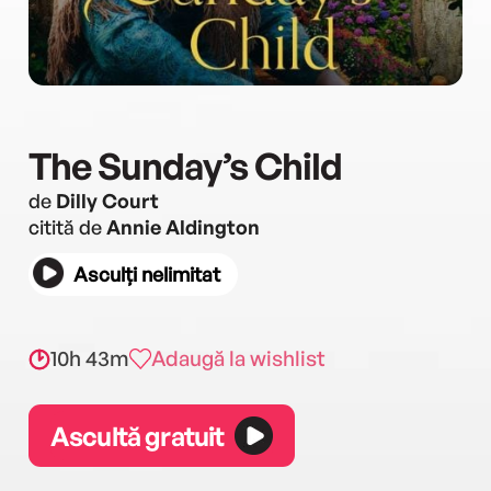
The Sunday’s Child
de
Dilly Court
citită de
Annie Aldington
Asculți nelimitat
10h 43m
Adaugă la wishlist
Ascultă gratuit