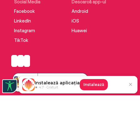
Social Media
Descarcă app-ul
Facebook
Android
LinkedIn
iOS
Instagram
Huawei
TikTok
Instalează aplicația
✕
Instalează
★ 4.7 · Gratuit