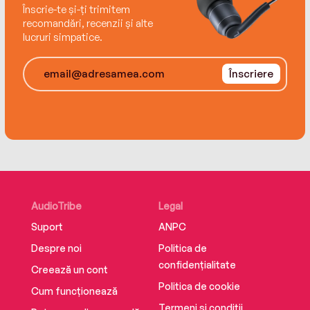
Înscrie-te și-ți trimitem
recomandări, recenzii și alte
lucruri simpatice.
Înscriere
AudioTribe
Legal
Suport
ANPC
Despre noi
Politica de
confidențialitate
Creează un cont
Politica de cookie
Cum funcționează
Termeni și condiții