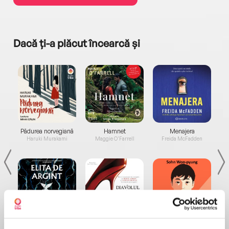
Dacă ți-a plăcut încearcă și
a...
Pădurea norvegiană
Hamnet
Menajera
I
Haruki Murakami
Maggie O'Farrell
Freida McFadden
Elita de Argint (Elita
Diavolul se îmbracă de
Migdală