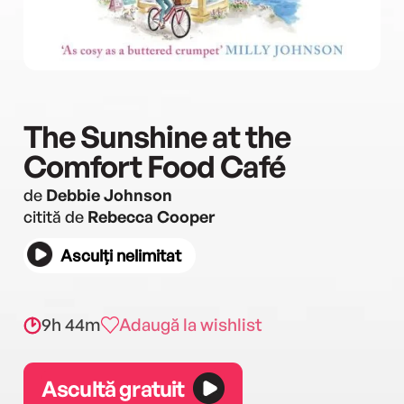
The Sunshine at the
Comfort Food Café
de
Debbie Johnson
citită de
Rebecca Cooper
Asculți nelimitat
9h 44m
Adaugă la wishlist
Ascultă gratuit