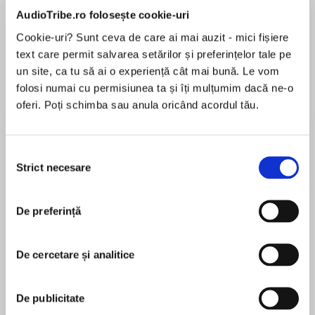
de...
la...
Dani Francis
Lauren Weisberger
Sohn Won-pyung
AudioTribe.ro folosește cookie-uri
Cookie-uri? Sunt ceva de care ai mai auzit - mici fișiere
text care permit salvarea setărilor și preferințelor tale pe
un site, ca tu să ai o experiență cât mai bună. Le vom
Despre
carte
folosi numai cu permisiunea ta și îți mulțumim dacă ne-o
oferi. Poți schimba sau anula oricând acordul tău.
Come to the Comfort Food Café this spring for
sunshine, smiles and plenty of truly scrumptious
lemon drizzle cake. ‘As cosy as a buttered
Selecția
crumpet’ Sunday Times bestseller Milly
Strict necesare
consimțământului
Johnson ‘Summer wouldn’t be Summer without
MAI MULT
Debbie Johnson!’ Jenny Oliver
În acest moment nu există recenzii
De preferință
pentru această carte
My name is Willow Longville. I live in a village
called Budbury on the stunning Dorset coast
De cercetare și analitice
with my mum Lynnie, who sometimes forgets
who I am. I’m a waitress at the Comfort Food
Debbie Johnson
Café, which is really so much more than a café
De publicitate
… it’s my home.