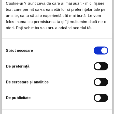
Cookie-uri? Sunt ceva de care ai mai auzit - mici fișiere
text care permit salvarea setărilor și preferințelor tale pe
un site, ca tu să ai o experiență cât mai bună. Le vom
Despre
carte
folosi numai cu permisiunea ta și îți mulțumim dacă ne-o
oferi. Poți schimba sau anula oricând acordul tău.
“A breathtaking story of an extraordinary
friendship. Molly Fader has penned an
unforgettable novel that is sure to be one of the
Selecția
year’s best.” —Kristy Woodson Harvey, New
Strict necesare
consimțământului
York Times bestselling author of The Wedding
MAI MULT
Veil
De preferință
În acest moment nu există recenzii
pentru această carte
Two friends. A lifetime of secrets. One sparkling
story.
De cercetare și analitice
Molly Fader
1967 Iowa. Nursing school roommates BettyKay
MOLLY FADER is the award-winning author of
De publicitate
and Kitty don’t have much in common. BettyKay
more than 40 romance novels under the
has risked her family’s disapproval to pursue her
pennames Molly O'Keefe and M. O'Keefe. She
dreams away from her small town.