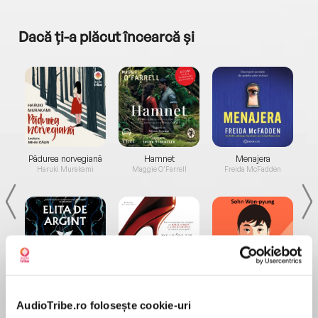
Dacă ți-a plăcut încearcă și
a...
Pădurea norvegiană
Hamnet
Menajera
I
Haruki Murakami
Maggie O'Farrell
Freida McFadden
Elita de Argint (Elita
Diavolul se îmbracă de
Migdală
de...
la...
Dani Francis
Lauren Weisberger
Sohn Won-pyung
AudioTribe.ro folosește cookie-uri