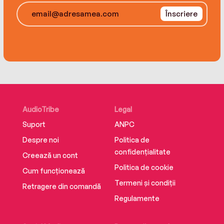
dazzling truth about their family that will alter
Înscriere
their lives forever...
AudioTribe
Legal
Suport
ANPC
Despre noi
Politica de
confidențialitate
Creează un cont
Politica de cookie
Cum funcționează
Termeni și condiții
Retragere din comandă
Regulamente