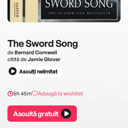
The Sword Song
de
Bernard Cornwell
citită de
Jamie Glover
Asculți nelimitat
5h 45m
Adaugă la wishlist
Ascultă gratuit