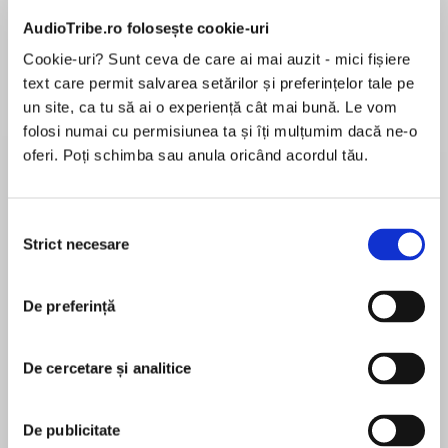
AudioTribe.ro folosește cookie-uri
Cookie-uri? Sunt ceva de care ai mai auzit - mici fișiere
Despre
carte
text care permit salvarea setărilor și preferințelor tale pe
un site, ca tu să ai o experiență cât mai bună. Le vom
The fourth in the bestselling Alfred series from
folosi numai cu permisiunea ta și îți mulțumim dacă ne-o
number one historical novelist, Bernard
oferi. Poți schimba sau anula oricând acordul tău.
Cornwell.
Selecția
MAI MULT
The year is 885, and England is at peace,
Strict necesare
consimțământului
În acest moment nu există recenzii
divided between the Danish kingdom to the
pentru această carte
north and Alfred's kingdom of Wessex in the
De preferință
south. But trouble stirs, a dead man has risen
and new Vikings have arrived to occupy London.
De cercetare și analitice
Bernard Cornwell
It is a dangerous time, and it falls to Uhtred, half
Bernard Cornwell was born in London, raised in
De publicitate
Saxon, half Dane, a man feared and respected
Essex and worked for the BBC for eleven years