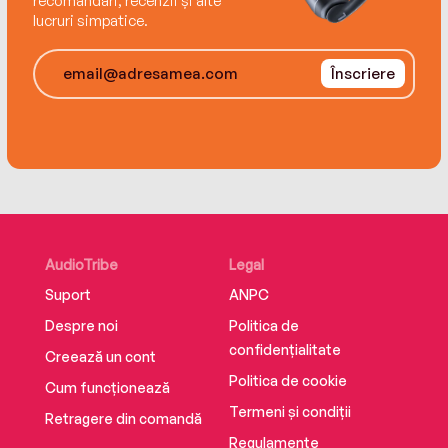
recomandări, recenzii și alte
lucruri simpatice.
Înscriere
AudioTribe
Legal
Suport
ANPC
Despre noi
Politica de
confidențialitate
Creează un cont
Politica de cookie
Cum funcționează
Termeni și condiții
Retragere din comandă
Regulamente