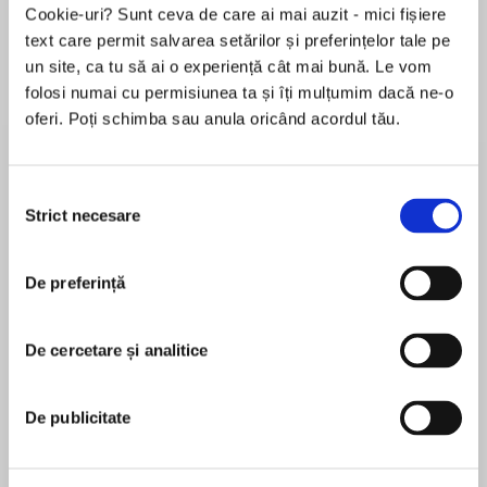
Cookie-uri? Sunt ceva de care ai mai auzit - mici fișiere
text care permit salvarea setărilor și preferințelor tale pe
un site, ca tu să ai o experiență cât mai bună. Le vom
Despre
carte
folosi numai cu permisiunea ta și îți mulțumim dacă ne-o
oferi. Poți schimba sau anula oricând acordul tău.
Dukes's gripping historical novel tells the tale of
a desperate Albanian woman who will do
whatever it takes to keep her independence
Selecția
and seize control of her future...even if it means
Strict necesare
consimțământului
swearing to remain a virgin for her entire life.
MAI MULT
De preferință
În acest moment nu există recenzii
When eighteen-year-old Eleanora’s father is
pentru această carte
shot dead on the cobblestone streets of 1910
Albania, Eleanora must abandon her dream of
De cercetare și analitice
Kristopher Dukes
studying art in Italy as she struggles to survive in
a remote mountain village with her stepmother
Kristopher Dukes was born and raised in Los
De publicitate
Meria.
Angeles, California. Her work has been profiled in
Amazon's Book Review, Kirkus, and Elle
Nearing starvation, Meria secretly sells Eleanora