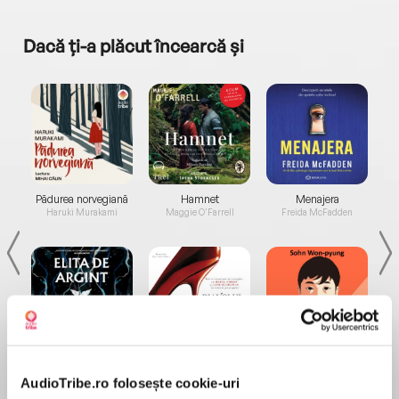
Dacă ți-a plăcut încearcă și
a...
Pădurea norvegiană
Hamnet
Menajera
I
Haruki Murakami
Maggie O'Farrell
Freida McFadden
Elita de Argint (Elita
Diavolul se îmbracă de
Migdală
de...
la...
Dani Francis
Lauren Weisberger
Sohn Won-pyung
AudioTribe.ro folosește cookie-uri