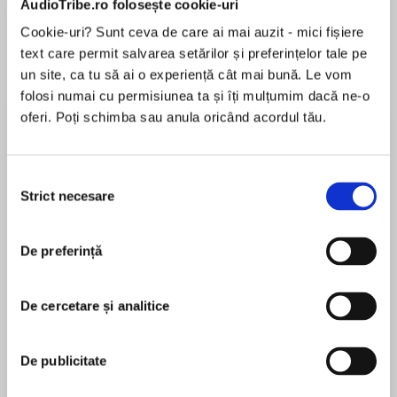
AudioTribe.ro folosește cookie-uri
Cookie-uri? Sunt ceva de care ai mai auzit - mici fișiere
text care permit salvarea setărilor și preferințelor tale pe
Despre
carte
un site, ca tu să ai o experiență cât mai bună. Le vom
folosi numai cu permisiunea ta și îți mulțumim dacă ne-o
The third book in Maya Rodale’s exciting
oferi. Poți schimba sau anula oricând acordul tău.
historical romance Writing Girls series.
“Tantalizing passion…certain to delight.”—
Selecția
Publishers Weekly
Strict necesare
consimțământului
MAI MULT
În acest moment nu există recenzii
Maya Rodale’s wonderfully witty Writing Girls
De preferință
pentru această carte
series is a winner!Her third delectable love story
to feature a plucky Regency heroine with a pen,
Maya Rodale
The Tattooed Duke follows a scandal sheet
De cercetare și analitice
reporter posing as a common housemaid in
Maya Rodale began reading romance novels in
order to uncover whatever nasty little skeletons
college at her mother's insistence. She is now the
De publicitate
an adventure-seeking Duke may be hiding in his
bestselling and award-winning author of smart
closets—only to fall in passionate love with the