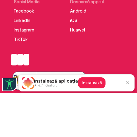
Social Media
Descarcă app-ul
Facebook
Android
LinkedIn
iOS
Instagram
Huawei
TikTok
Instalează aplicația
✕
Instalează
★ 4.7 · Gratuit