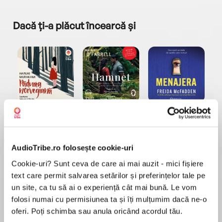
Dacă ți-a plăcut încearcă și
a...
Pădurea norvegiană
Hamnet
Menajera
I
Haruki Murakami
Maggie O'Farrell
Freida McFadden
AudioTribe.ro folosește cookie-uri
Cookie-uri? Sunt ceva de care ai mai auzit - mici fișiere
text care permit salvarea setărilor și preferințelor tale pe
un site, ca tu să ai o experiență cât mai bună. Le vom
folosi numai cu permisiunea ta și îți mulțumim dacă ne-o
Elita de Argint (Elita
Diavolul se îmbracă de
Migdală
de...
la...
Dani Francis
Lauren Weisberger
Sohn Won-pyung
oferi. Poți schimba sau anula oricând acordul tău.