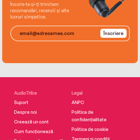
Înscrie-te și-ți trimitem
recomandări, recenzii și alte
lucruri simpatice.
Înscriere
AudioTribe
Legal
Suport
ANPC
Despre noi
Politica de
confidențialitate
Creează un cont
Politica de cookie
Cum funcționează
Termeni și condiții