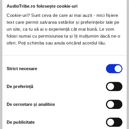
de...
la...
Dani Francis
Lauren Weisberger
Sohn Won-pyung
AudioTribe.ro folosește cookie-uri
Cookie-uri? Sunt ceva de care ai mai auzit - mici fișiere
text care permit salvarea setărilor și preferințelor tale pe
un site, ca tu să ai o experiență cât mai bună. Le vom
Despre
carte
folosi numai cu permisiunea ta și îți mulțumim dacă ne-o
oferi. Poți schimba sau anula oricând acordul tău.
Somewhere in Germany was hidden a
manuscript that would rock Western Europe to
its foundations: the testament of Caspar
Selecția
Schulz.
Strict necesare
consimțământului
MAI MULT
Once a prominent Nazi, and long believed to be
În acest moment nu există recenzii
dead, Schultz could soon be hailed as the
De preferință
pentru această carte
author of the most shattering confessions ever
to make print.
De cercetare și analitice
Paul Chavasse, British Intelligence's toughest
Jack Higgins
trouble-shooter, was hired to track the former
De publicitate
Nazi down and secure the manuscript. But he