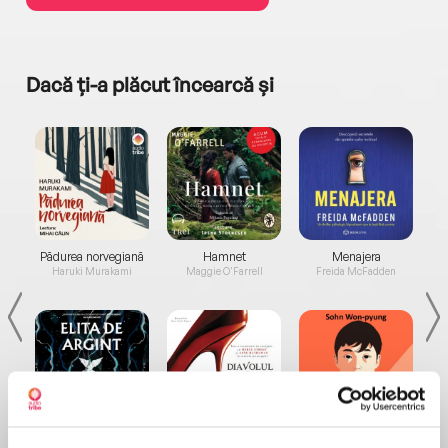
Dacă ți-a plăcut încearcă și
a...
Pădurea norvegiană
Hamnet
Menajera
I
Haruki Murakami
Maggie O'Farrell
Freida McFadden
Elita de Argint (Elita
Diavolul se îmbracă de
Migdală