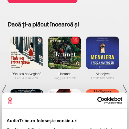
Dacă ți-a plăcut încearcă și
a...
Pădurea norvegiană
Hamnet
Menajera
I
Haruki Murakami
Maggie O'Farrell
Freida McFadden
AudioTribe.ro folosește cookie-uri
Elita de Argint (Elita
Diavolul se îmbracă de
Migdală