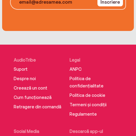
Înscriere
From the best-selling author of The Many
Colours of Us comes an emotional story of grief,
relationships and ultimately hope.
Coming May 2018.
AudioTribe
Legal
Suport
ANPC
Despre noi
Politica de
confidențialitate
Creează un cont
Politica de cookie
Cum funcționează
Termeni și condiții
Retragere din comandă
Regulamente
Social Media
Descarcă app-ul