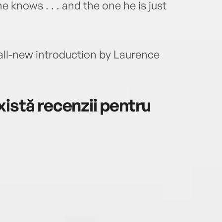
e knows . . . and the one he is just
all-new introduction by Laurence
istă recenzii pentru