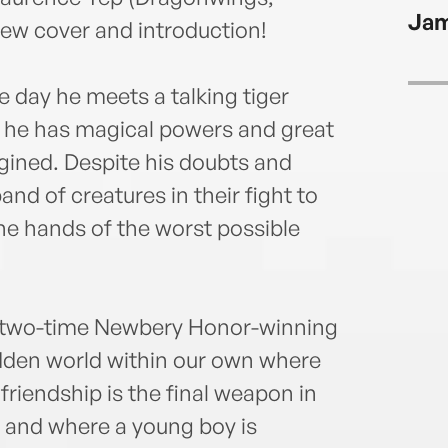
Yep, 
Jam
"One 
new cover and introduction!
and a
Child
e day he meets a talking tiger
Fran
 he has magical powers and great
Marqu
Unive
agined. Despite his doubts and
recei
and of creatures in their fight to
New Y
he hands of the worst possible
Calif
Ryde
m two-time Newbery Honor-winning
dden world within our own where
riendship is the final weapon in
, and where a young boy is