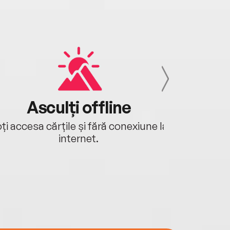
Asculți offline
Aj
ți accesa cărțile și fără conexiune la
Ascultă a
internet.