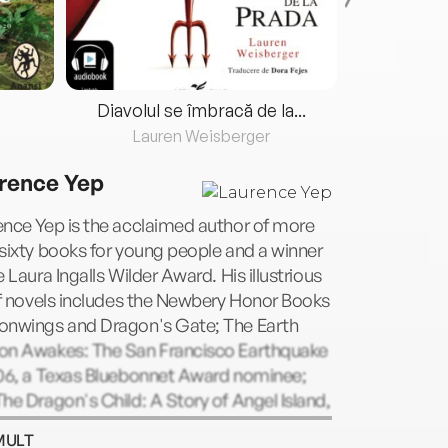
Diavolul se îmbracă de la...
Lauren Weisberger
Fre
rence Yep
nce Yep is the acclaimed author of more
sixty books for young people and a winner
e Laura Ingalls Wilder Award. His illustrious
of novels includes the Newbery Honor Books
onwings and Dragon's Gate; The Earth
on Awakes: The San Francisco Earthquake
906, a Texas Bluebonnet Award nominee;
he Dragon's Child: A Story of Angel Island,
 he cowrote with his niece, Dr. Kathleen S.
MULT