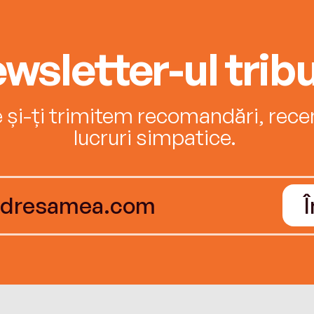
wsletter-ul tribu
e și-ți trimitem recomandări, recenz
lucruri simpatice.