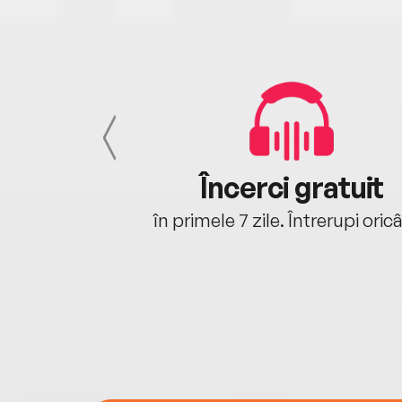
cu tine
Încerci gratuit
oriunde ești.
în primele 7 zile. Întrerupi oric