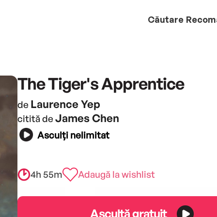
Căutare
Recom
The Tiger's Apprentice
Laurence Yep
de
James Chen
citită de
Asculți nelimitat
4h 55m
Adaugă la wishlist
Ascultă gratuit