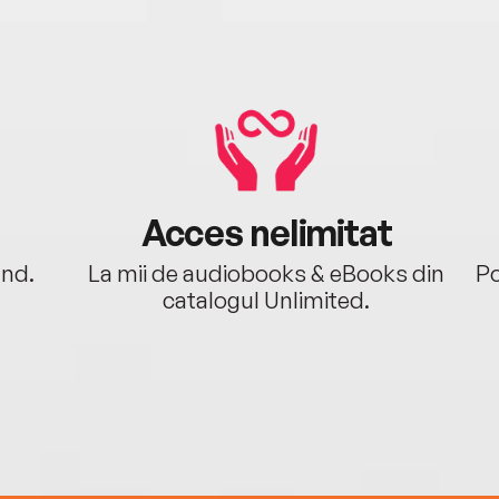
Acces nelimitat
ând.
La mii de audiobooks & eBooks din
Po
catalogul Unlimited.