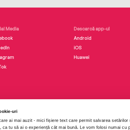
ial Media
Descarcă app-ul
ebook
Android
kedIn
iOS
tagram
Huawei
Tok
ookie-uri
re ai mai auzit - mici fișiere text care permit salvarea setărilor 
te, ca tu să ai o experiență cât mai bună. Le vom folosi numai cu