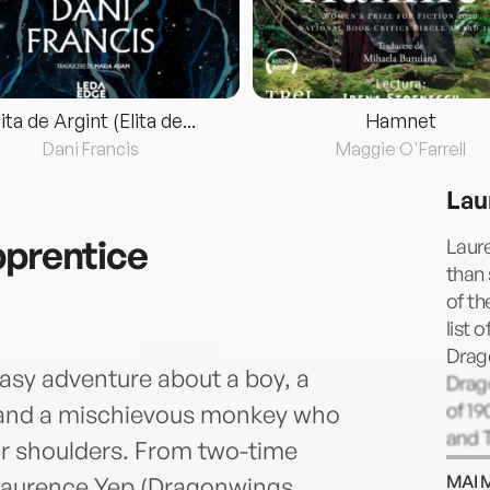
lita de Argint (Elita de...
Hamnet
Dani Francis
Maggie O'Farrell
Lau
pprentice
Laure
than 
of th
list 
Drag
tasy adventure about a boy, a
Drag
of 1
, and a mischievous monkey who
and T
eir shoulders. From two-time
which
MAI 
aurence Yep (Dragonwings,