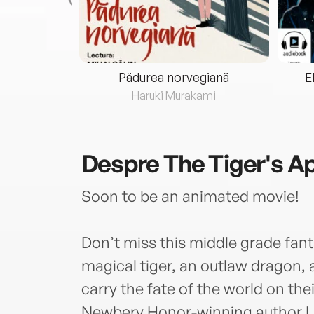
eria...
Pădurea norvegiană
E
ris
Haruki Murakami
Despre
The Tiger's A
Soon to be an animated movie!
Don’t miss this middle grade fan
magical tiger, an outlaw dragon
carry the fate of the world on th
Newbery Honor-winning author L