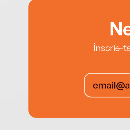
Ne
Înscrie-t