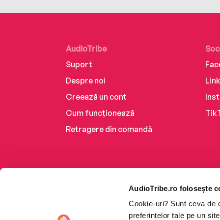
AudioTribe
Soc
Suport
Fac
Despre noi
Lin
Creează un cont
Ins
Cum funcționează
Tik
Retragere din comandă
AudioTribe.ro folosește c
Cookie-uri? Sunt ceva de ca
preferințelor tale pe un si