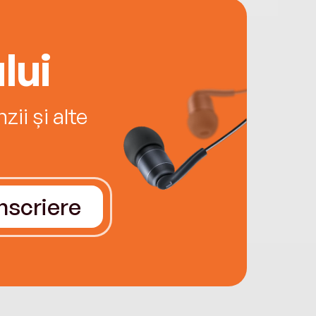
lui
ii și alte
Înscriere