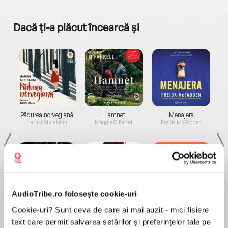
Dacă ți-a plăcut încearcă și
a...
Pădurea norvegiană
Hamnet
Menajera
I
Haruki Murakami
Maggie O'Farrell
Freida McFadden
AudioTribe.ro folosește cookie-uri
Elita de Argint (Elita
Diavolul se îmbracă de
Migdală
Cookie-uri? Sunt ceva de care ai mai auzit - mici fișiere
de...
la...
Dani Francis
Lauren Weisberger
Sohn Won-pyung
text care permit salvarea setărilor și preferințelor tale pe