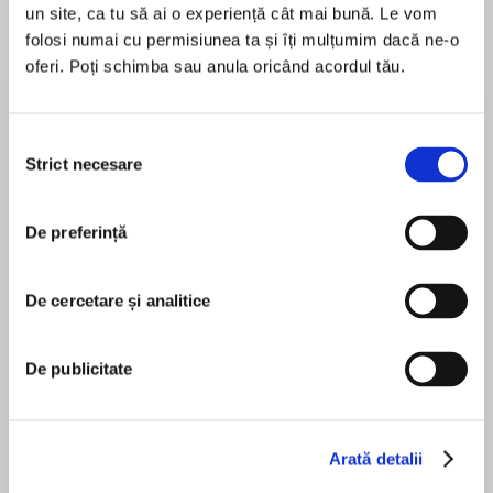
un site, ca tu să ai o experiență cât mai bună. Le vom
folosi numai cu permisiunea ta și îți mulțumim dacă ne-o
oferi. Poți schimba sau anula oricând acordul tău.
Despre
carte
LONGLISTED FOR THE DESMOND ELLIOTT
Selecția
PRIZE What’s standing between you and
Strict necesare
consimțământului
success?
De preferință
What do you do with a generation who’ve had
MAI MULT
everything, but still can’t grow up?
În acest moment nu există recenzii
De cercetare și analitice
pentru această carte
Welcome to The Transition.
Luke Kennard
De publicitate
While taking part in The Transition you and your
partner will spend six months living under the
supervision of your mentors, two successful
adults of a slightly older generation. Freed from
Joe Gaminara
Arată detalii
your financial responsibilities, you will be