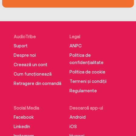
Dunthorne, author of Submarine
‘Terrific. Clever and funny and a total page-
turner to boot’ Nathan Filer, author of The Shock
of the Fall
AudioTribe
Legal
Suport
ANPC
‘Utterly vital’ Paul Murray, author of Skippy Dies
Despre noi
Politica de
confidențialitate
‘Essential reading for generation rent’ Jenn
Creează un cont
Ashworth, author of Fell
Politica de cookie
Cum funcționează
Termeni și condiții
Retragere din comandă
Regulamente
Social Media
Descarcă app-ul
Facebook
Android
LinkedIn
iOS
Instagram
Huawei