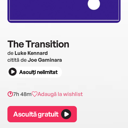
The Transition
de
Luke Kennard
citită de
Joe Gaminara
Asculți nelimitat
7h 48m
Adaugă la wishlist
Ascultă gratuit