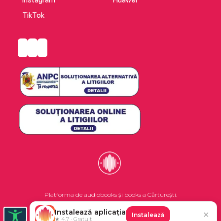
TikTok
Platforma de audiobooks și books a Cărturești.
Instalează aplicația
✕
Instalează
©2026 Nemo EPG SRL. Toate drepturile rezervate.
★ 4.7 · Gratuit