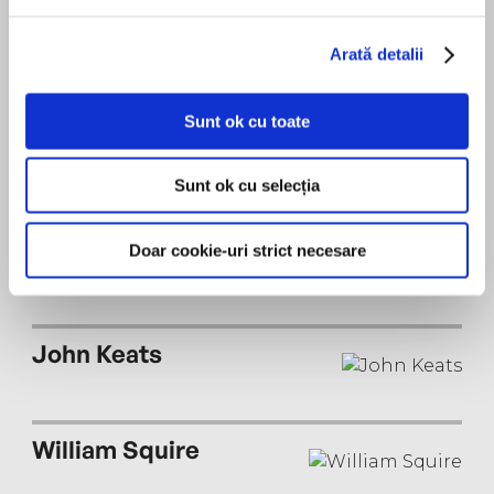
Samuel Taylor Coleridge
• John Keats
Arată detalii
Sunt ok cu toate
William Blake
Sunt ok cu selecția
Percy Bysshe Shelley
Doar cookie-uri strict necesare
John Keats
William Squire