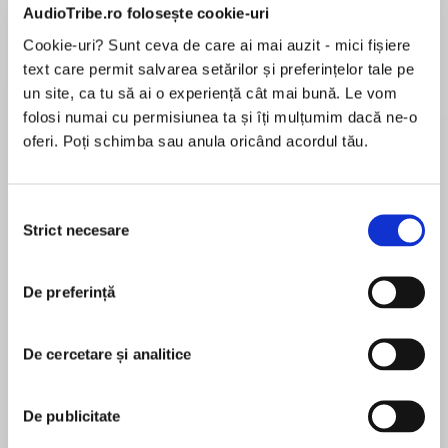
Lord Byron
Romantic period, read by some of the 20th
AudioTribe.ro folosește cookie-uri
century’s most renowned actors.
Cookie-uri? Sunt ceva de care ai mai auzit - mici fișiere
text care permit salvarea setărilor și preferințelor tale pe
Love, romance, and portrayals of nature are
Richard Burton
un site, ca tu să ai o experiență cât mai bună. Le vom
played out in these timeless readings of poetry
folosi numai cu permisiunea ta și îți mulțumim dacă ne-o
written during the Romantic period.
oferi. Poți schimba sau anula oricând acordul tău.
full cast
Performed by Richard Burton; Peter Orr; William
Squire; Richard Marquand; Peggy Ashcroft;
Selecția
Margaretta Scott; Tony Church; Derek Godfrey;
Strict necesare
consimțământului
Patrick Garland; Gary Watson; Margaretta
Peter Orr
Scott; and Janette Richer.
De preferință
This collection includes poems from:
• William Wordsworth
William Wordsworth
De cercetare și analitice
• Samuel Taylor Coleridge
• William Blake
• Lord Byron
De publicitate
• Percy Bysshe Shelley