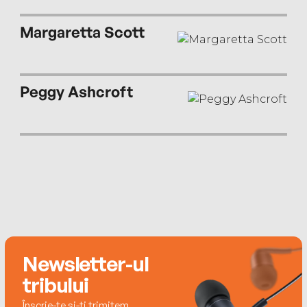
Margaretta Scott
Peggy Ashcroft
Newsletter-ul
tribului
Înscrie-te și-ți trimitem