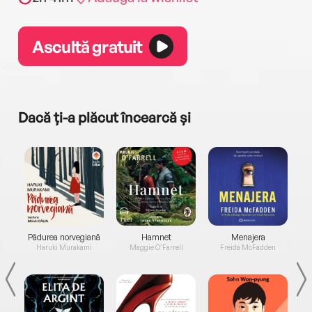
Ascultă gratuit
Dacă ți-a plăcut încearcă și
a...
Pădurea norvegiană
Hamnet
Menajera
I
Haruki Murakami
Maggie O'Farrell
Freida McFadden