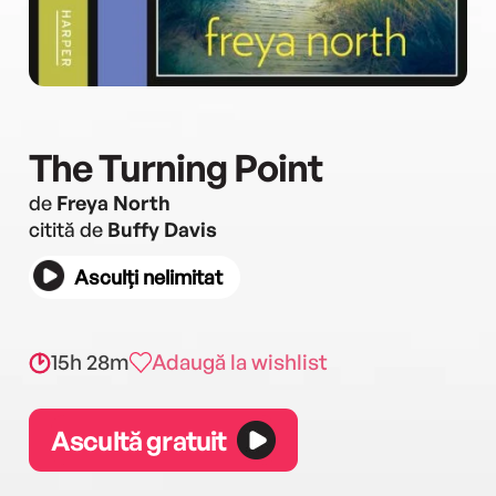
The Turning Point
de
Freya North
citită de
Buffy Davis
Asculți nelimitat
15h 28m
Adaugă la wishlist
Ascultă gratuit