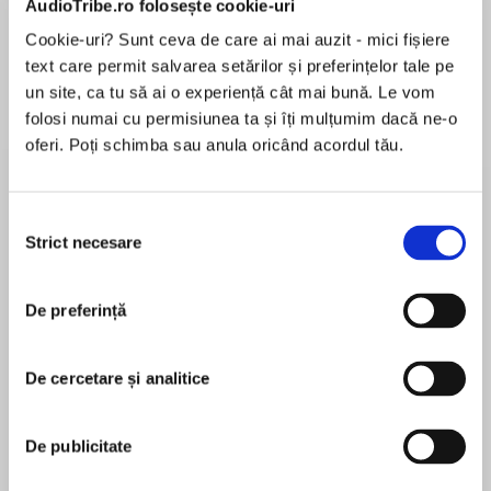
AudioTribe.ro folosește cookie-uri
Cookie-uri? Sunt ceva de care ai mai auzit - mici fișiere
text care permit salvarea setărilor și preferințelor tale pe
Despre
carte
un site, ca tu să ai o experiență cât mai bună. Le vom
folosi numai cu permisiunea ta și îți mulțumim dacă ne-o
“Rich, romantic, beautifully drawn and utterly
oferi. Poți schimba sau anula oricând acordul tău.
compelling’ Jane Green
Life is short. Sometimes you have to take a
Selecția
chance…
Strict necesare
consimțământului
MAI MULT
În acest moment nu există recenzii
‘A deeply moving tale about never taking life for
De preferință
pentru această carte
granted’ Stylist
Two single parents, Frankie and Scott, meet
De cercetare și analitice
unexpectedly. Their homes are far apart:
Freya North
Frankie lives with her children on the North
De publicitate
Norfolk coast, Scott in the mountains of British
Freya North is the author of many bestselling
Columbia. Yet though thousands of miles divide
novels which have been translated into numerous