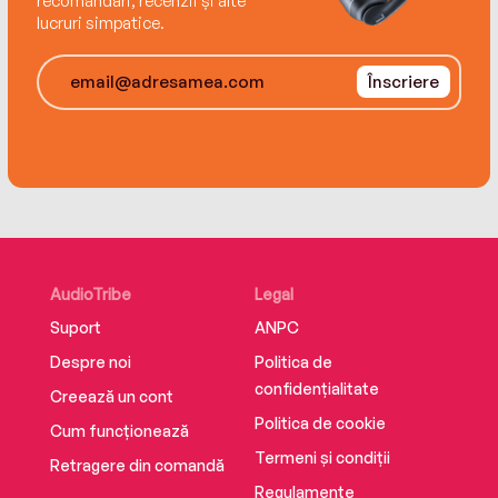
recomandări, recenzii și alte
lucruri simpatice.
Înscriere
AudioTribe
Legal
Suport
ANPC
Despre noi
Politica de
confidențialitate
Creează un cont
Politica de cookie
Cum funcționează
Termeni și condiții
Retragere din comandă
Regulamente