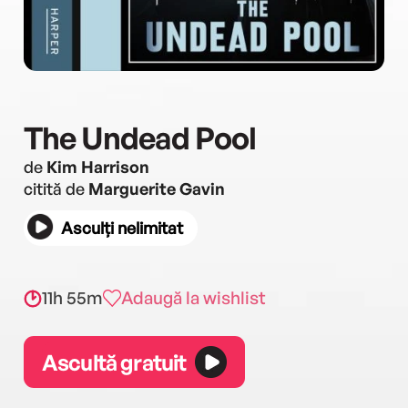
The Undead Pool
de
Kim Harrison
citită de
Marguerite Gavin
Asculți nelimitat
11h 55m
Adaugă la wishlist
Ascultă gratuit