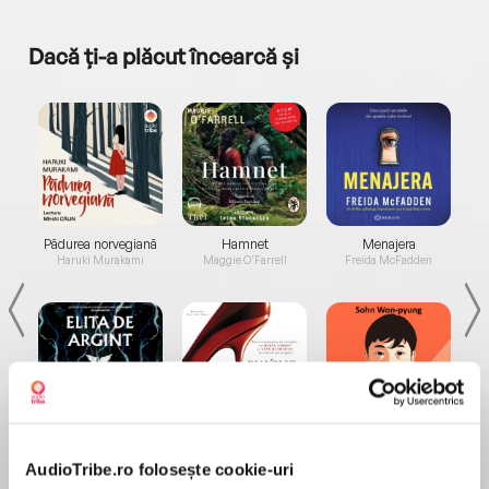
Dacă ți-a plăcut încearcă și
a...
Pădurea norvegiană
Hamnet
Menajera
I
Haruki Murakami
Maggie O'Farrell
Freida McFadden
Elita de Argint (Elita
Diavolul se îmbracă de
Migdală
de...
la...
Dani Francis
Lauren Weisberger
Sohn Won-pyung
AudioTribe.ro folosește cookie-uri