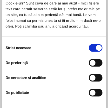
Cookie-uri? Sunt ceva de care ai mai auzit - mici fișiere
text care permit salvarea setărilor și preferințelor tale pe
un site, ca tu să ai o experiență cât mai bună. Le vom
Despre
carte
folosi numai cu permisiunea ta și îți mulțumim dacă ne-o
oferi. Poți schimba sau anula oricând acordul tău.
New York Times bestselling author Kim Harrison
returns to the Hollows with the electrifying
follow-up to her acclaimed Ever After!
Selecția
Strict necesare
consimțământului
MAI MULT
Supernatural superhero Rachel Morgan must
De preferință
În acest moment nu există recenzii
counter a strange magic that could spell civil
pentru această carte
war for the Hollows in this sexy and bewitching
urban fantasy adventure in acclaimed New York
De cercetare și analitice
Kim Harrison
Times bestselling author Kim Harrison's Hollows
series.
The only girl in a large family of boys, former
De publicitate
tomboy Kim Harrison invented the first Brigadier
General Barbie in self-defence. She shoots a very
Witch and daywalking-demon Rachel Morgan