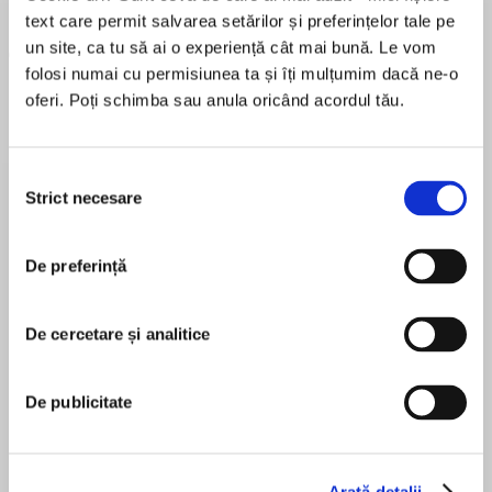
Haruki Murakami
Maggie O'Farrell
Freida McFadden
text care permit salvarea setărilor și preferințelor tale pe
un site, ca tu să ai o experiență cât mai bună. Le vom
folosi numai cu permisiunea ta și îți mulțumim dacă ne-o
oferi. Poți schimba sau anula oricând acordul tău.
Selecția
Elita de Argint (Elita
Diavolul se îmbracă de
Migdală
Strict necesare
consimțământului
de...
la...
Dani Francis
Lauren Weisberger
Sohn Won-pyung
De preferință
Despre
carte
De cercetare și analitice
We often consider dogs to be our enduring
sidekicks but the truth is domestic pigs have
De publicitate
played a role in our lives for nearly as long.
Arată detalii