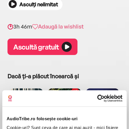
Asculți nelimitat
3h 46m
Adaugă la wishlist
Ascultă gratuit
Dacă ți-a plăcut încearcă și
AudioTribe.ro folosește cookie-uri
a...
Pădurea norvegiană
Hamnet
Menajera
I
Cookie-uri? Sunt ceva de care ai mai auzit - mici fișiere