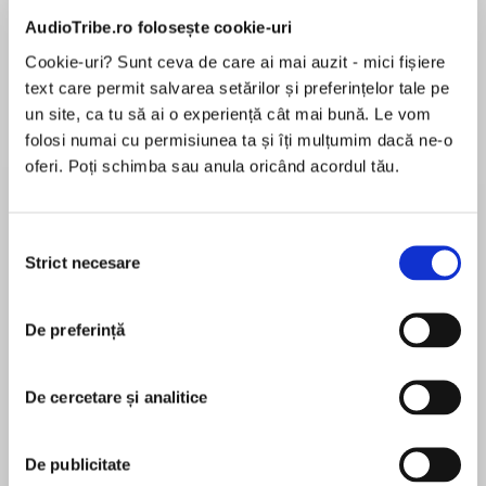
AudioTribe.ro folosește cookie-uri
Cookie-uri? Sunt ceva de care ai mai auzit - mici fișiere
text care permit salvarea setărilor și preferințelor tale pe
Despre
carte
un site, ca tu să ai o experiență cât mai bună. Le vom
The night the sky fell, Jack and Nora
folosi numai cu permisiunea ta și îți mulțumim dacă ne-o
Abernathy’s daughter vanished in the woods.
oferi. Poți schimba sau anula oricând acordul tău.
And Mia’s disappearance broke her parents’
already fragile marriage. Unable to solve her
own daughter’s case, Nora lost herself in her
Selecția
MAI MULT
work as a homicide detective. Jack became a
Strict necesare
consimțământului
În acest moment nu există recenzii
shell of a man; his promising career as a
pentru această carte
biologist crumbling alongside the meteor strikes
De preferință
that altered weather patterns and caused a
Benjamin Percy
massive drought.
De cercetare și analitice
BENJAMIN PERCY has won a Whiting Award, a
It isn’t until five years later that the rains finally
Plimpton Prize, two Pushcart Prizes, an NEA
return to nourish Seattle. In this period of
fellowship, and the iHeartRadio Award for Best
De publicitate
sudden growth, Jack uncovers evidence of a