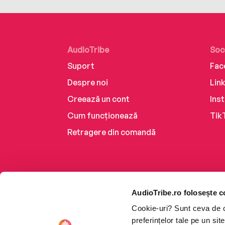
AudioTribe
Soc
Suport
Fac
Despre noi
Lin
Creează un cont
Ins
Cum funcționează
Tik
Retragere din comandă
AudioTribe.ro folosește c
Cookie-uri? Sunt ceva de ca
preferințelor tale pe un si