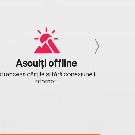
Asculți offline
Aj
ți accesa cărțile și fără conexiune la
Ascultă a
internet.