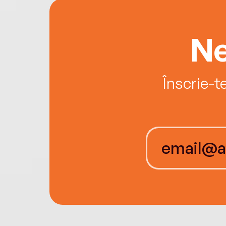
Ne
Înscrie-t