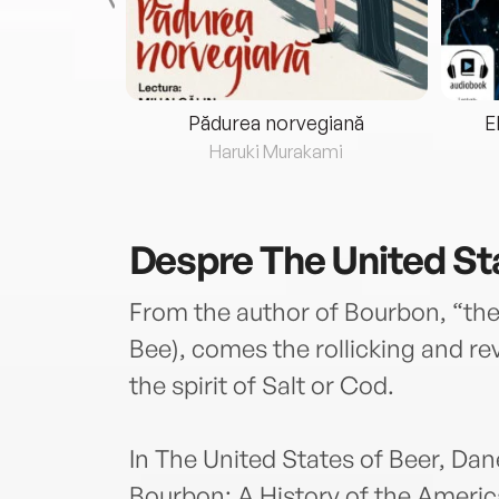
eria...
Pădurea norvegiană
E
ris
Haruki Murakami
Despre
The United St
From the author of Bourbon, “the
Bee), comes the rollicking and rev
the spirit of Salt or Cod.
In The United States of Beer, Dan
Bourbon: A History of the Ameri