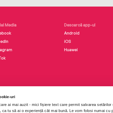
ial Media
Descarcă app-ul
ebook
Android
kedIn
iOS
tagram
Huawei
Tok
ookie-uri
re ai mai auzit - mici fișiere text care permit salvarea setărilor 
te, ca tu să ai o experiență cât mai bună. Le vom folosi numai cu