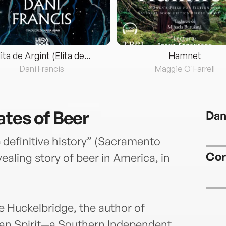
lita de Argint (Elita de...
Hamnet
Dani Francis
Maggie O'Farrell
ates of Beer
Dan
 definitive history” (Sacramento
Cor
ealing story of beer in America, in
e Huckelbridge, the author of
can Spirit—a Southern Independent