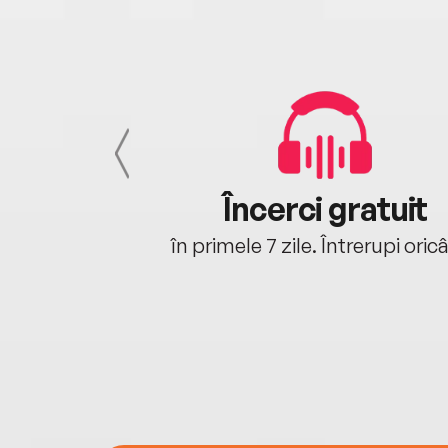
cu tine
Încerci gratuit
oriunde ești.
în primele 7 zile. Întrerupi oric