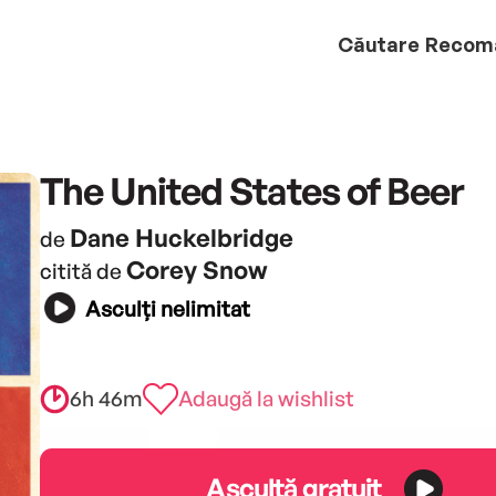
Căutare
Recom
The United States of Beer
Dane Huckelbridge
de
Corey Snow
citită de
Asculți nelimitat
6h 46m
Adaugă la wishlist
Ascultă gratuit