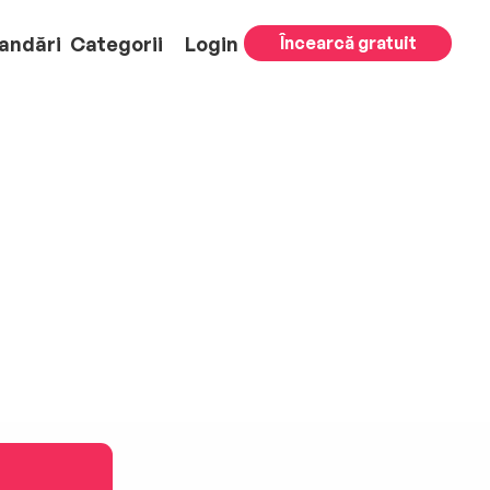
andări
Categorii
Login
Încearcă gratuit