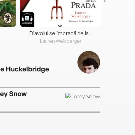
Diavolul se îmbracă de la...
Lauren Weisberger
Fre
e Huckelbridge
ey Snow