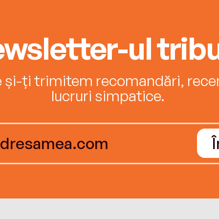
wsletter-ul tribu
e și-ți trimitem recomandări, recenz
lucruri simpatice.