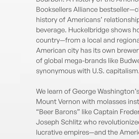
Booksellers Alliance bestseller—c
history of Americans’ relationshi
beverage. Huckelbridge shows ho
country—from a local and regiona
American city has its own brewery
of global mega-brands like Budwei
synonymous with U.S. capitalism
We learn of George Washington’s 
Mount Vernon with molasses inste
“Beer Barons” like Captain Frede
Joseph Schlitz who revolutionize
lucrative empires—and the Amer