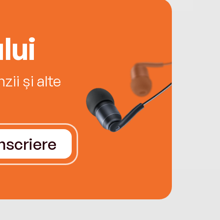
lui
ii și alte
Înscriere