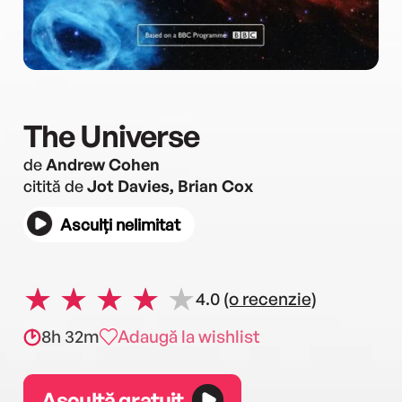
The Universe
de
Andrew Cohen
citită de
Jot Davies, Brian Cox
Asculți nelimitat
4.0
(o recenzie)
8h 32m
Adaugă la wishlist
Ascultă gratuit