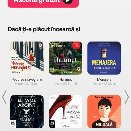
Dacă ți-a plăcut încearcă și
a...
Pădurea norvegiană
Hamnet
Menajera
I
Haruki Murakami
Maggie O'Farrell
Freida McFadden