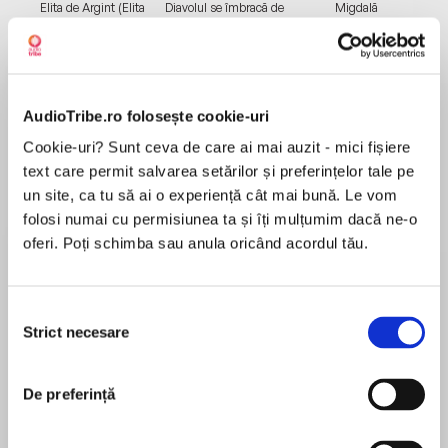
Elita de Argint (Elita
Diavolul se îmbracă de
Migdală
de...
la...
Dani Francis
Lauren Weisberger
Sohn Won-pyung
AudioTribe.ro folosește cookie-uri
Despre
carte
Cookie-uri? Sunt ceva de care ai mai auzit - mici fișiere
Every night, above our heads, a drama of epic
text care permit salvarea setărilor și preferințelor tale pe
proportions is playing out. Diamond planets,
un site, ca tu să ai o experiență cât mai bună. Le vom
zombie stars, black holes heavier than a billion
folosi numai cu permisiunea ta și îți mulțumim dacă ne-o
Suns. The cast of characters is extraordinary,
oferi. Poți schimba sau anula oricând acordul tău.
and each one has its own incredible story to tell.
MAI MULT
În acest moment nu există recenzii
Selecția
Strict necesare
pentru această carte
consimțământului
We once thought of our Earth as unique, but we
Andrew Cohen
have now discovered thousands of alien
De preferință
planets, and that’s barely a fraction of the
worlds that are out there. And there are more