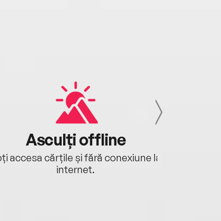
Asculți offline
Aj
ți accesa cărțile și fără conexiune la
Ascultă a
internet.