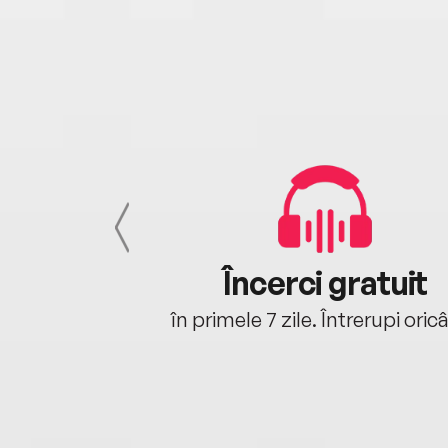
cu tine
Încerci gratuit
oriunde ești.
în primele 7 zile. Întrerupi oric