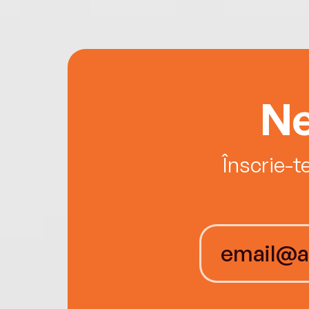
Ne
Înscrie-t