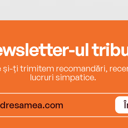
wsletter-ul tribu
e și-ți trimitem recomandări, recenz
lucruri simpatice.