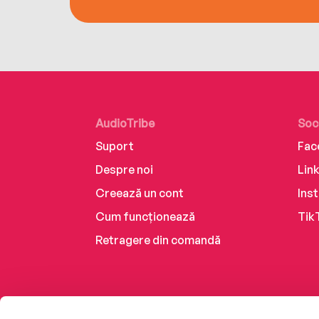
AudioTribe
Soc
Suport
Fac
Despre noi
Lin
Creează un cont
Ins
Cum funcționează
Tik
Retragere din comandă