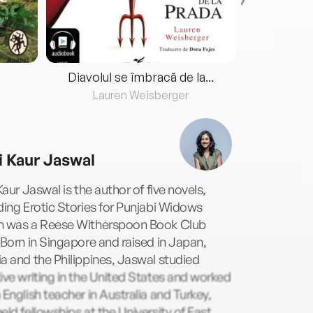
Diavolul se îmbracă de la...
Lauren Weisberger
Fre
li Kaur Jaswal
 Kaur Jaswal is the author of five novels,
ding Erotic Stories for Punjabi Widows
h was a Reese Witherspoon Book Club
 Born in Singapore and raised in Japan,
a and the Philippines, Jaswal studied
ive writing in the United States and worked
 English teacher in Australia and Turkey,
eld fellowships at the University of East