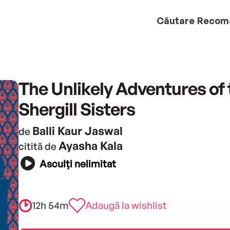
Căutare
Recom
The Unlikely Adventures of 
Shergill Sisters
Balli Kaur Jaswal
de
Ayasha Kala
citită de
Asculți nelimitat
12h 54m
Adaugă la wishlist