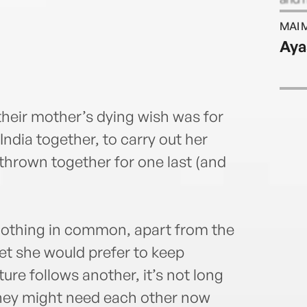
Angli
MAI 
She l
Aya
son.
their mother’s dying wish was for
ndia together, to carry out her
e thrown together for one last (and
othing in common, apart from the
et she would prefer to keep
ure follows another, it’s not long
 they might need each other now