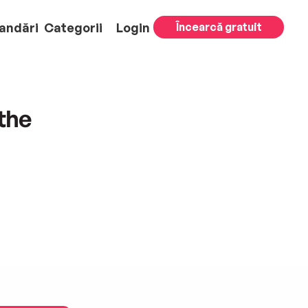
andări
Categorii
Login
Încearcă gratuit
the