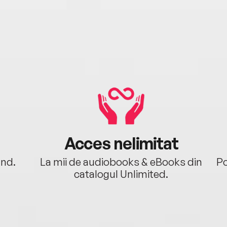
Acces nelimitat
ând.
La mii de audiobooks & eBooks din
Po
catalogul Unlimited.