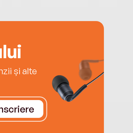
lui
ii și alte
Înscriere