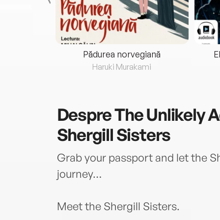
eria...
Pădurea norvegiană
E
ris
Haruki Murakami
Despre
The Unlikely 
Shergill Sisters
Grab your passport and let the She
journey…
Meet the Shergill Sisters.