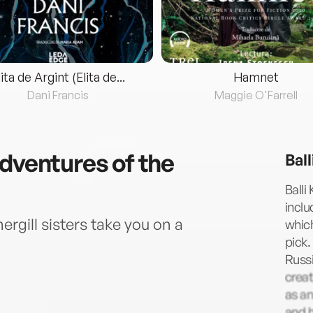
lita de Argint (Elita de...
Hamnet
Dani Francis
Maggie O'Farrell
Adventures of the
Bal
Balli
inclu
rgill sisters take you on a
whic
pick.
Russi
creat
as an
and h