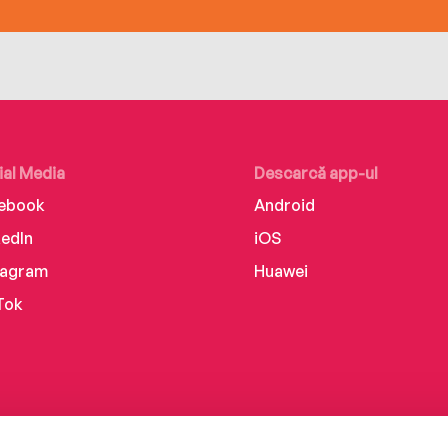
ial Media
Descarcă app-ul
ebook
Android
kedIn
iOS
tagram
Huawei
Tok