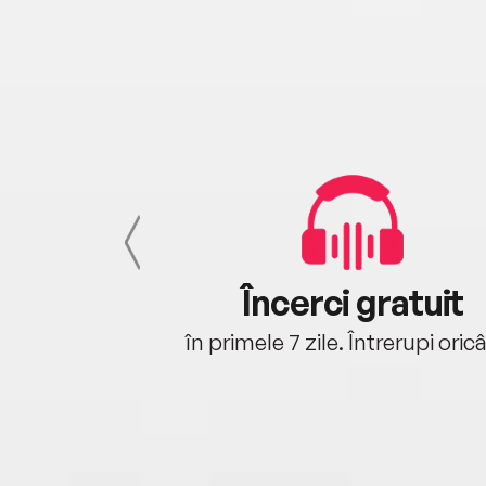
cu tine
Încerci gratuit
oriunde ești.
în primele 7 zile. Întrerupi oric