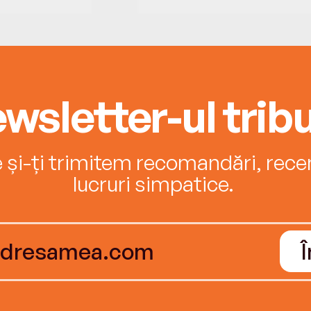
wsletter-ul tribu
e și-ți trimitem recomandări, recenz
lucruri simpatice.