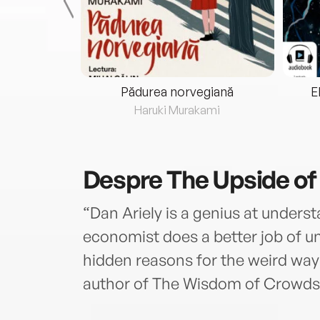
eria...
Pădurea norvegiană
E
ris
Haruki Murakami
Despre
The Upside of 
“Dan Ariely is a genius at under
economist does a better job of u
hidden reasons for the weird way
author of The Wisdom of Crowds