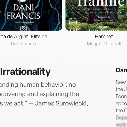
lita de Argint (Elita de...
Hamnet
Dani Francis
Maggie O'Farrell
Irrationality
Dan
New Y
standing human behavior: no
the J
ncovering and explaining the
Econo
s we act.” — James Surowiecki,
appo
the C
Depa
visit