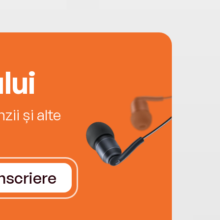
lui
ii și alte
Înscriere