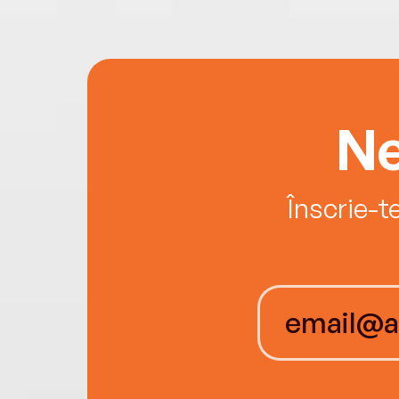
Ne
Înscrie-t