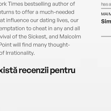
rk Times bestselling author of
has 
regu
 returns to offer a much-needed
MAI 
Marke
at influence our dating lives, our
Sim
Carol
emptation to cheat in any and all
vival of the Sickest, and Malcolm
Point will find many thought-
 Irrationality.
istă recenzii pentru