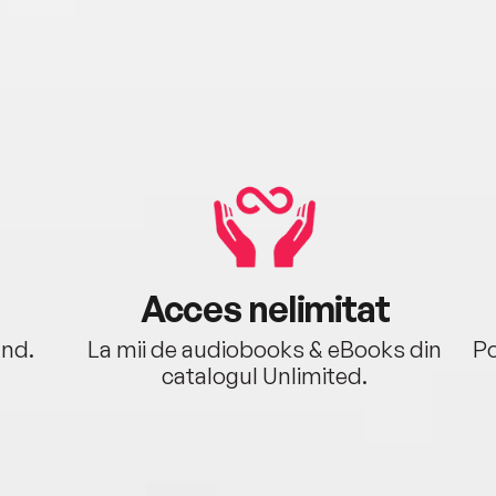
Acces nelimitat
ând.
La mii de audiobooks & eBooks din
Po
catalogul Unlimited.