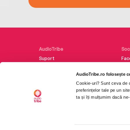
AudioTribe
Soc
Suport
Fac
Despre noi
Lin
AudioTribe.ro folosește c
Creează un cont
Ins
Cookie-uri? Sunt ceva de ca
Cum funcționează
Tik
preferințelor tale pe un si
Retragere din comandă
ta și îți mulțumim dacă ne-