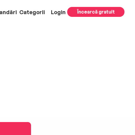
andări
Categorii
Login
Încearcă gratuit