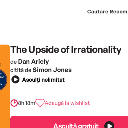
Căutare
Recom
The Upside of Irrationality
Dan Ariely
de
Simon Jones
citită de
Asculți nelimitat
8h 18m
Adaugă la wishlist
Ascultă gratuit