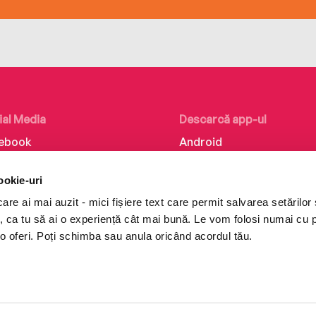
ial Media
Descarcă app-ul
ebook
Android
kedIn
iOS
ookie-uri
tagram
Huawei
re ai mai auzit - mici fișiere text care permit salvarea setărilor 
Tok
te, ca tu să ai o experiență cât mai bună. Le vom folosi numai cu
o oferi. Poți schimba sau anula oricând acordul tău.