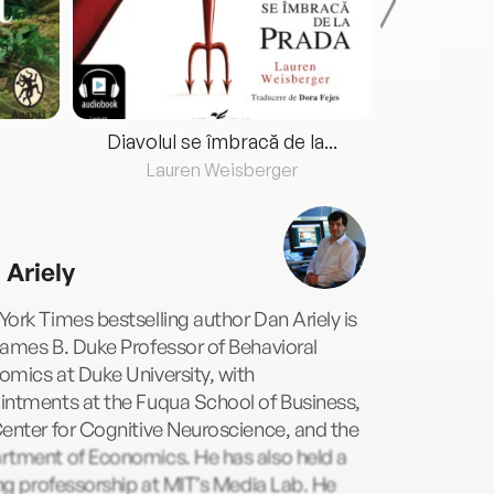
Diavolul se îmbracă de la...
Lauren Weisberger
Fre
 Ariely
ork Times bestselling author Dan Ariely is
ames B. Duke Professor of Behavioral
mics at Duke University, with
intments at the Fuqua School of Business,
enter for Cognitive Neuroscience, and the
rtment of Economics. He has also held a
ing professorship at MIT’s Media Lab. He