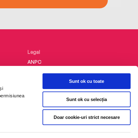
Legal
ANPC
Politica de confidențialitate
Sunt ok cu toate
Politica de cookie
și
Termeni și condiții
 permisiunea
Sunt ok cu selecția
Regulamente
Doar cookie-uri strict necesare