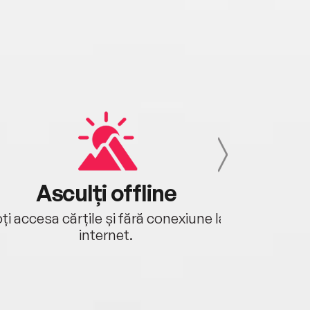
Asculți offline
Aj
ți accesa cărțile și fără conexiune la
Ascultă a
internet.