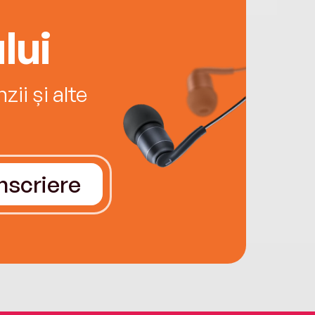
lui
ii și alte
Înscriere