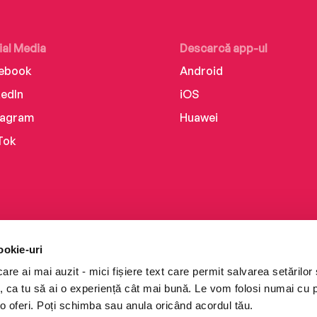
ial Media
Descarcă app-ul
ebook
Android
kedIn
iOS
tagram
Huawei
Tok
ookie-uri
re ai mai auzit - mici fișiere text care permit salvarea setărilor 
te, ca tu să ai o experiență cât mai bună. Le vom folosi numai cu
o oferi. Poți schimba sau anula oricând acordul tău.