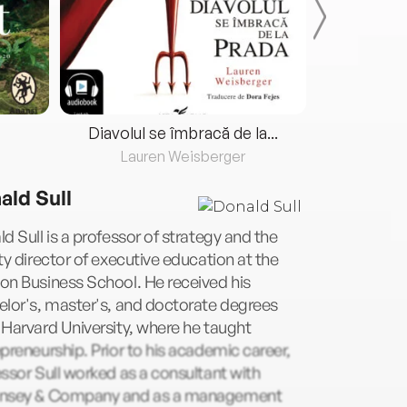
Diavolul se îmbracă de la...
Lauren Weisberger
Fre
ald Sull
d Sull is a professor of strategy and the
ty director of executive education at the
on Business School. He received his
lor's, master's, and doctorate degrees
Harvard University, where he taught
preneurship. Prior to his academic career,
ssor Sull worked as a consultant with
nsey & Company and as a management