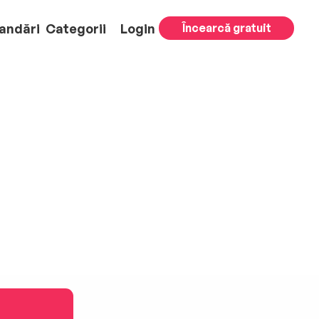
andări
Categorii
Login
Încearcă gratuit