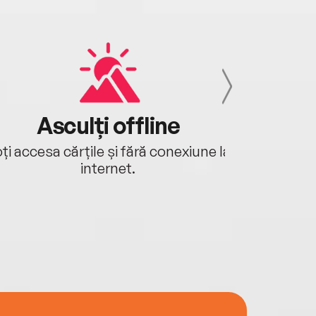
Asculți offline
Aj
ți accesa cărțile și fără conexiune la
Ascultă a
internet.