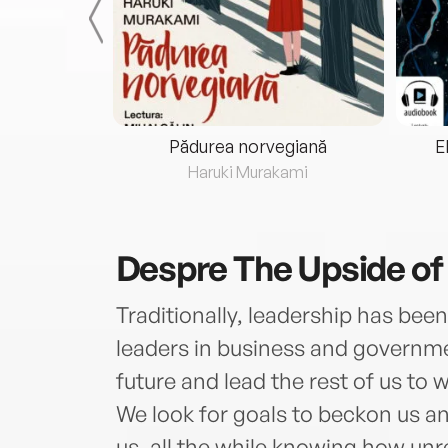
eria...
Pădurea norvegiană
E
ris
Haruki Murakami
Despre
The Upside of
Traditionally, leadership has been
leaders in business and governme
future and lead the rest of us to 
We look for goals to beckon us an
us, all the while knowing how unr