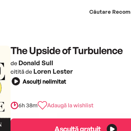
Căutare
Recom
The Upside of Turbulence
Donald Sull
de
Loren Lester
citită de
Asculți nelimitat
6h 38m
Adaugă la wishlist
Ascultă gratuit