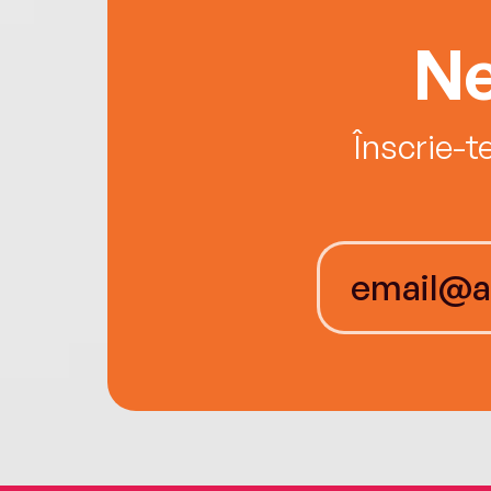
Ne
Înscrie-t