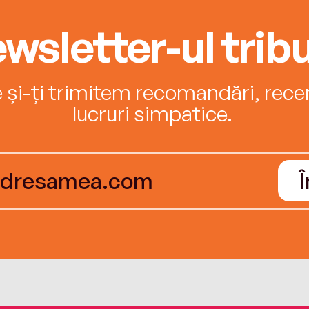
wsletter-ul tribu
e și-ți trimitem recomandări, recenz
lucruri simpatice.