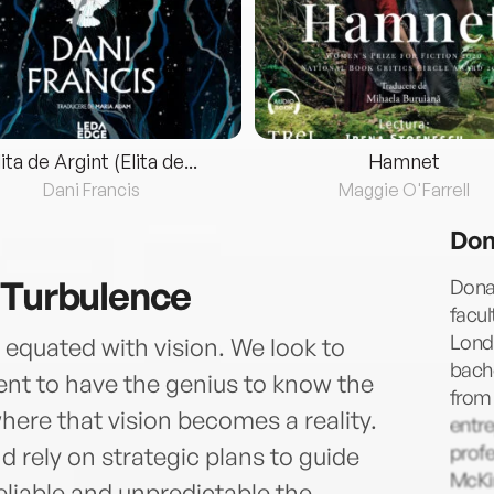
lita de Argint (Elita de...
Hamnet
Dani Francis
Maggie O'Farrell
Don
 Turbulence
Donal
facul
Lond
 equated with vision. We look to
bache
nt to have the genius to know the
from 
where that vision becomes a reality.
entre
profe
d rely on strategic plans to guide
McKi
eliable and unpredictable the