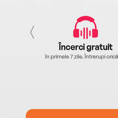
cu tine
Încerci gratuit
oriunde ești.
în primele 7 zile. Întrerupi oric