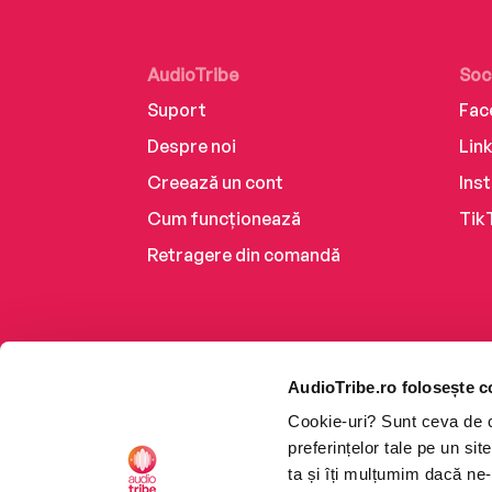
AudioTribe
Soc
Suport
Fac
Despre noi
Lin
Creează un cont
Ins
Cum funcționează
Tik
Retragere din comandă
AudioTribe.ro folosește c
Cookie-uri? Sunt ceva de ca
preferințelor tale pe un si
ta și îți mulțumim dacă ne-