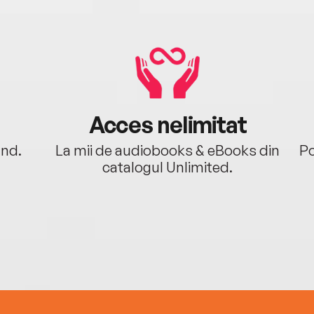
Acces nelimitat
ând.
La mii de audiobooks & eBooks din
Po
catalogul Unlimited.