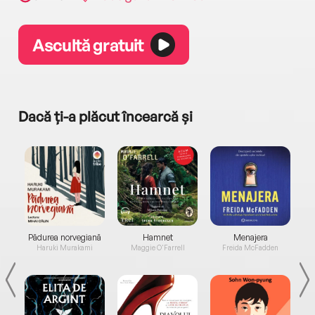
Ascultă gratuit
Dacă ți-a plăcut încearcă și
a...
Pădurea norvegiană
Hamnet
Menajera
I
Haruki Murakami
Maggie O'Farrell
Freida McFadden