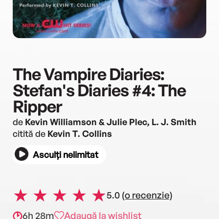
The Vampire Diaries:
Stefan's Diaries #4: The
Ripper
de
Kevin Williamson & Julie Plec, L. J. Smith
citită de
Kevin T. Collins
Asculți nelimitat
5.0
(o recenzie)
6h 28m
Adaugă la wishlist