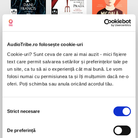
Elita de Argint (Elita
Diavolul se îmbracă de
Migdală
de...
la...
Dani Francis
Lauren Weisberger
Sohn Won-pyung
AudioTribe.ro folosește cookie-uri
Cookie-uri? Sunt ceva de care ai mai auzit - mici fișiere
Despre
carte
text care permit salvarea setărilor și preferințelor tale pe
un site, ca tu să ai o experiență cât mai bună. Le vom
The fourth book in the New York Times
folosi numai cu permisiunea ta și îți mulțumim dacă ne-o
bestselling series by L.J. Smith.
oferi. Poți schimba sau anula oricând acordul tău.
The Ripper is the fourth book in L.J. Smith’s
bestselling Stefan’s Diaries series, which
Selecția
MAI MULT
reveals the backstory of brothers Stefan and
Strict necesare
consimțământului
În acest moment nu există recenzii
Damon from The Vampire Diaries series. This
pentru această carte
paperback features cover artwork from the hit
De preferință
CW TV seriesThe Vampire Diaries, starring Nina
L. J. Smith