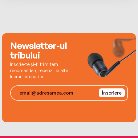
Newsletter-ul
tribului
Înscrie-te și-ți trimitem
recomandări, recenzii și alte
lucruri simpatice.
Înscriere