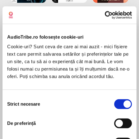
Elita de Argint (Elita
Diavolul se îmbracă de
Migdală
de...
la...
Dani Francis
Lauren Weisberger
Sohn Won-pyung
AudioTribe.ro folosește cookie-uri
Despre
carte
Cookie-uri? Sunt ceva de care ai mai auzit - mici fișiere
text care permit salvarea setărilor și preferințelor tale pe
These classic children’s tales are now available
un site, ca tu să ai o experiență cât mai bună. Le vom
for the first time as a digital download,
folosi numai cu permisiunea ta și îți mulțumim dacă ne-o
performed by Roger McGough and Juliet
oferi. Poți schimba sau anula oricând acordul tău.
Stevenson.
MAI MULT
Five of Eric Carle’s picture book texts collected
Selecția
În acest moment nu există recenzii
together, with music. The stories are:
Strict necesare
consimțământului
pentru această carte
The Very Hungry Caterpillar
De preferință
Papa, Please Get the Moon for Me
The Very Quiet Cricket
Eric Carle