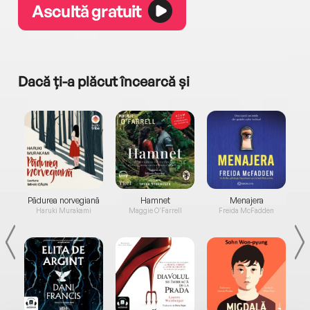
Ascultă gratuit
Dacă ți-a plăcut încearcă și
a...
Pădurea norvegiană
Hamnet
Menajera
I
Haruki Murakami
Maggie O'Farrell
Freida McFadden