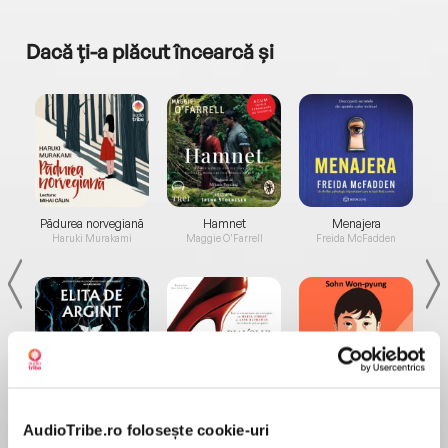
Dacă ți-a plăcut încearcă și
a...
Pădurea norvegiană
Hamnet
Menajera
I
Haruki Murakami
Maggie O'Farrell
Freida McFadden
Elita de Argint (Elita
Diavolul se îmbracă de
Migdală
de...
la...
Dani Francis
Lauren Weisberger
Sohn Won-pyung
AudioTribe.ro folosește cookie-uri