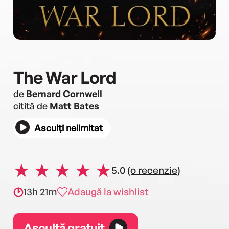
The War Lord
de
Bernard Cornwell
citită de
Matt Bates
Asculți nelimitat
5.0
(o recenzie)
13h 21m
Adaugă la wishlist
Ascultă gratuit