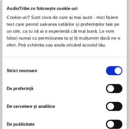
Elita de Argint (Elita
Diavolul se îmbracă de
Migdală
de...
la...
Dani Francis
Lauren Weisberger
Sohn Won-pyung
AudioTribe.ro folosește cookie-uri
Cookie-uri? Sunt ceva de care ai mai auzit - mici fișiere
text care permit salvarea setărilor și preferințelor tale pe
un site, ca tu să ai o experiență cât mai bună. Le vom
Despre
carte
folosi numai cu permisiunea ta și îți mulțumim dacă ne-o
oferi. Poți schimba sau anula oricând acordul tău.
The No.1 Sunday Times bestseller
IN THE FINAL RECKONING, CHOOSE YOUR
SIDE CAREFULLY…
Selecția
The epic conclusion to the globally bestselling
Strict necesare
consimțământului
historical series.
MAI MULT
De preferință
În acest moment nu există recenzii
pentru această carte
After years fighting to reclaim his rightful home,
Uhtred of Bebbanburg has returned to
De cercetare și analitice
Northumbria. With his loyal band of warriors and
a new woman by his side, his household is
Bernard Cornwell
De publicitate
secure – yet Uhtred is far from safe. Beyond the