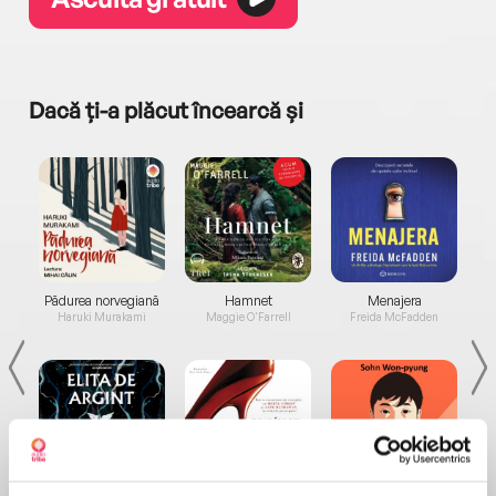
Dacă ți-a plăcut încearcă și
a...
Pădurea norvegiană
Hamnet
Menajera
I
Haruki Murakami
Maggie O'Farrell
Freida McFadden