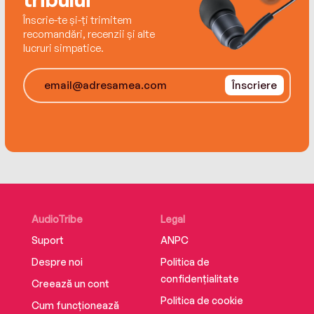
Înscrie-te și-ți trimitem
recomandări, recenzii și alte
lucruri simpatice.
The epic story of how England was made
concludes in WAR LORD, the magnificent finale
Înscriere
to the Last Kingdom series.
AudioTribe
Legal
Suport
ANPC
Despre noi
Politica de
confidențialitate
Creează un cont
Politica de cookie
Cum funcționează