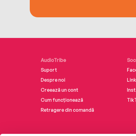
AudioTribe
Soc
Suport
Fac
Despre noi
Lin
Creează un cont
Ins
Cum funcționează
Tik
Retragere din comandă