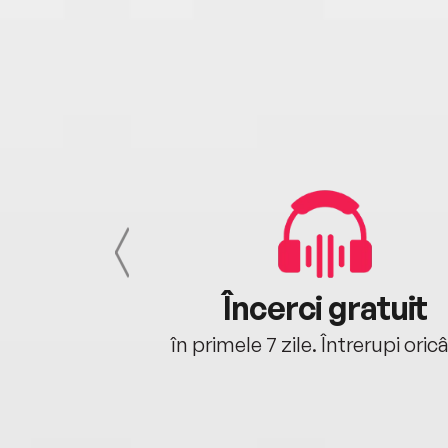
cu tine
Încerci gratuit
oriunde ești.
în primele 7 zile. Întrerupi oric