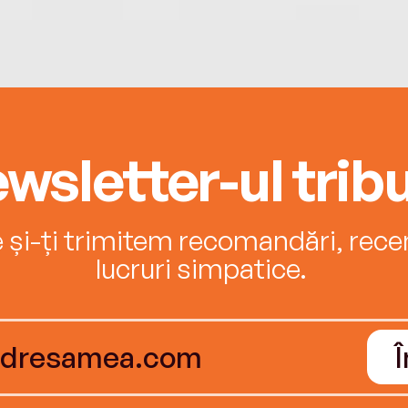
wsletter-ul tribu
e și-ți trimitem recomandări, recenz
lucruri simpatice.