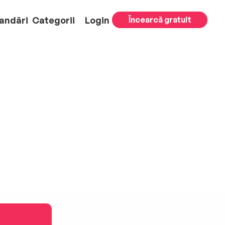
andări
Categorii
Login
Încearcă gratuit