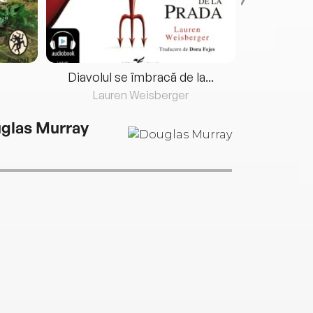
Diavolul se îmbracă de la...
Lauren Weisberger
Fre
glas Murray