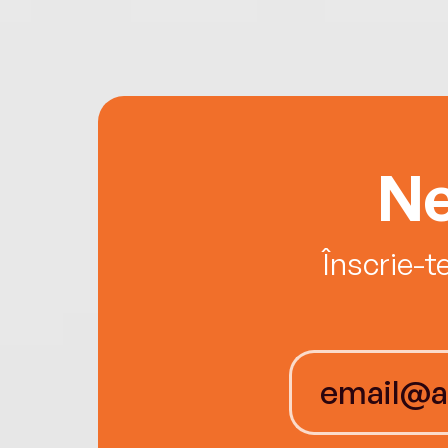
Ne
Înscrie-t