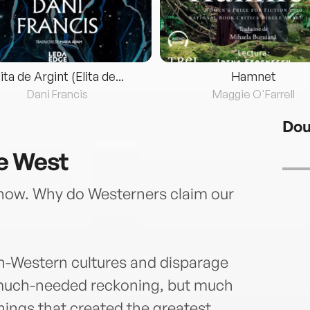
lita de Argint (Elita de...
Hamnet
Dani Francis
Maggie O'Farrell
Dou
he West
now. Why do Westerners claim our
on-Western cultures and disparage
 much-needed reckoning, but much
things that created the greatest,