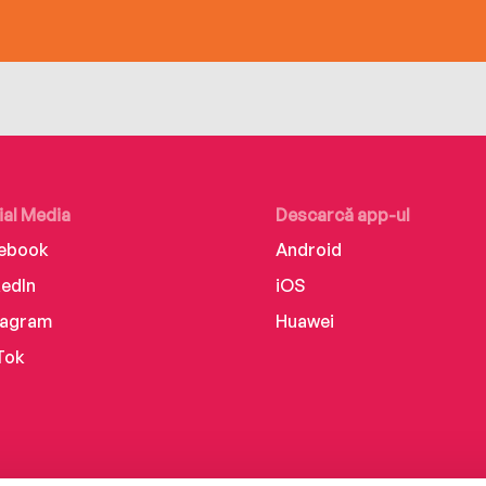
ial Media
Descarcă app-ul
ebook
Android
kedIn
iOS
tagram
Huawei
Tok