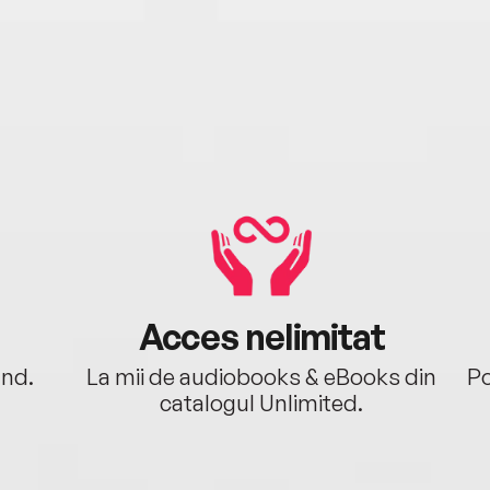
Acces nelimitat
ând.
La mii de audiobooks & eBooks din
Po
catalogul Unlimited.