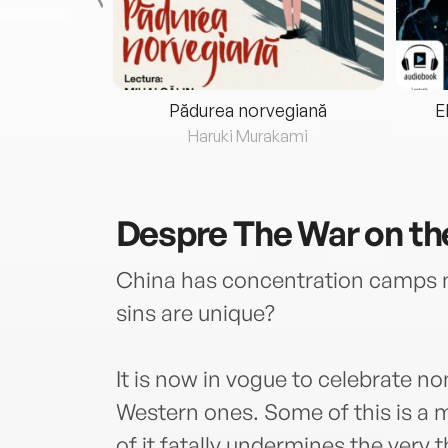
eria...
Pădurea norvegiană
E
ris
Haruki Murakami
Despre
The War on t
China has concentration camps 
sins are unique?
It is now in vogue to celebrate n
Western ones. Some of this is a
of it fatally undermines the very 