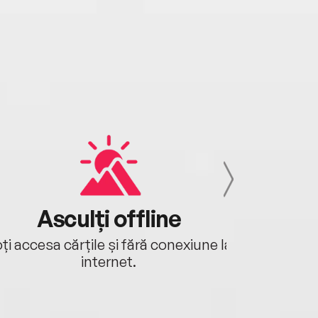
Asculți offline
Aj
ți accesa cărțile și fără conexiune la
Ascultă a
internet.