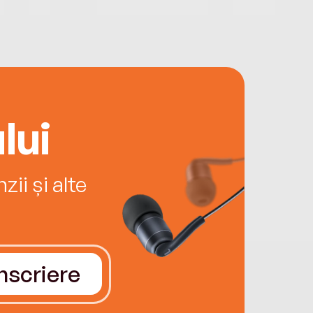
lui
ii și alte
Înscriere