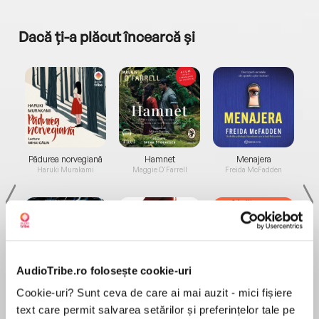
Dacă ți-a plăcut încearcă și
a...
Pădurea norvegiană
Hamnet
Menajera
I
Haruki Murakami
Maggie O'Farrell
Freida McFadden
AudioTribe.ro folosește cookie-uri
Elita de Argint (Elita
Diavolul se îmbracă de
Migdală
Cookie-uri? Sunt ceva de care ai mai auzit - mici fișiere
de...
la...
Dani Francis
Lauren Weisberger
Sohn Won-pyung
text care permit salvarea setărilor și preferințelor tale pe