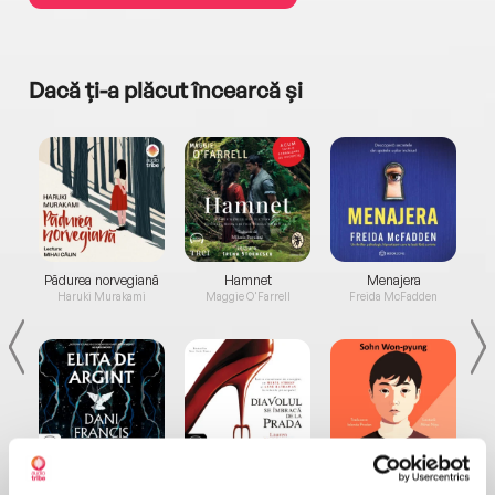
Dacă ți-a plăcut încearcă și
a...
Pădurea norvegiană
Hamnet
Menajera
I
Haruki Murakami
Maggie O'Farrell
Freida McFadden
Elita de Argint (Elita
Diavolul se îmbracă de
Migdală