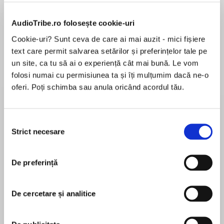
de...
la...
Dani Francis
Lauren Weisberger
Sohn Won-pyung
AudioTribe.ro folosește cookie-uri
Cookie-uri? Sunt ceva de care ai mai auzit - mici fișiere
text care permit salvarea setărilor și preferințelor tale pe
Despre
carte
un site, ca tu să ai o experiență cât mai bună. Le vom
folosi numai cu permisiunea ta și îți mulțumim dacă ne-o
The first in a series of Discworld novels starring
oferi. Poți schimba sau anula oricând acordul tău.
the young witch Tiffany Aching.
A nightmarish danger threatens from the other
Selecția
side of reality. . . .
Strict necesare
consimțământului
MAI MULT
În acest moment nu există recenzii
Armed with only a frying pan and her common
pentru această carte
sense, young witch-to-be Tiffany Aching must
De preferință
defend her home against the monsters of
Terry Pratchett
Fairyland. Luckily she has some very unusual
De cercetare și analitice
help: the local Nac Mac Feegle—aka the Wee
Terry Pratchett (1948–2015) is the acclaimed
Free Men—a clan of fierce, sheep-stealing,
creator of the globally revered Discworld series. In
sword-wielding, six-inch-high blue men.